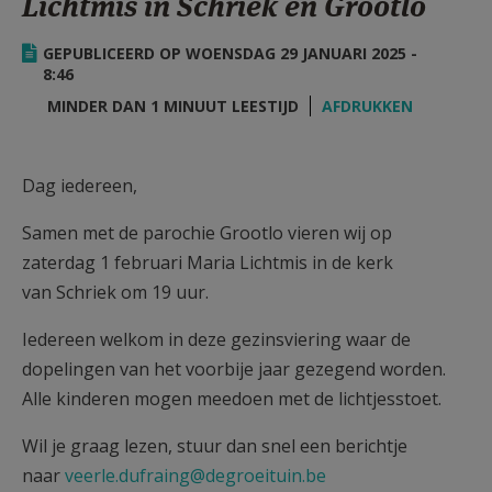
Lichtmis in Schriek en Grootlo
AANMELDEN OF REGISTREREN
GEPUBLICEERD OP WOENSDAG 29 JANUARI 2025 -
8:46
MINDER DAN 1 MINUUT LEESTIJD
AFDRUKKEN
Dag iedereen,
Samen met de parochie Grootlo vieren wij op
zaterdag 1 februari Maria Lichtmis in de kerk
van Schriek om 19 uur.
Iedereen welkom in deze gezinsviering waar de
dopelingen van het voorbije jaar gezegend worden.
Alle kinderen mogen meedoen met de lichtjesstoet.
Wil je graag lezen, stuur dan snel een berichtje
naar
veerle.dufraing@degroeituin.be