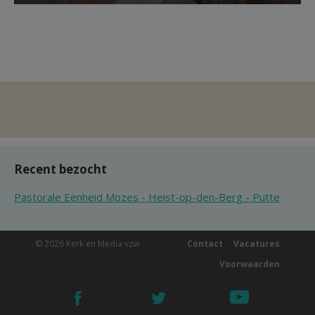
Recent bezocht
Pastorale Eenheid Mozes - Heist-op-den-Berg - Putte
© 2026 Kerk en Media vzw
Contact
Vacatures
Voorwaarden