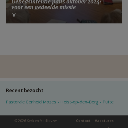
Gebedsintentie paus oktober 2024:
voor een gedeelde missie
Recent bezocht
Pastorale Eenheid Mozes - Heist-op-den-Berg - Putte
© 2026 Kerk en Media vzw
Contact
Vacatures