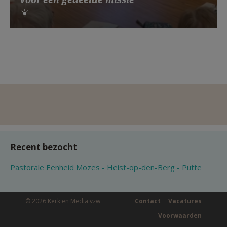
Recent bezocht
Pastorale Eenheid Mozes - Heist-op-den-Berg - Putte
© 2026 Kerk en Media vzw
Contact
Vacatures
Voorwaarden