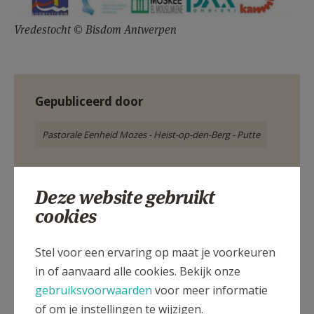
Vredestocht © Bisdom Antwerpen
Gepubliceerd door
Pastorale Eenheid Mozes - Heist-op-den-Berg - Putte
Meer
Deze website gebruikt
cookies
Artikel
Stel voor een ervaring op maat je voorkeuren
in of aanvaard alle cookies. Bekijk onze
gebruiksvoorwaarden
voor meer informatie
of om je instellingen te wijzigen.
Deel dit artikel