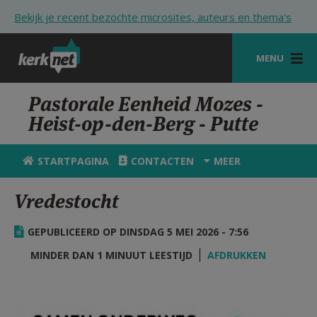
Overslaan en naar de inhoud gaan
Bekijk je recent bezochte microsites, auteurs en thema's
MENU
STARTPAGINA
Pastorale Eenheid Mozes -
Heist-op-den-Berg - Putte
KERK
VIERINGEN
STARTPAGINA
CONTACTEN
MEER
SHOP
Vredestocht
ZOEKEN
GEPUBLICEERD OP DINSDAG 5 MEI 2026 - 7:56
HULP
MINDER DAN 1 MINUUT LEESTIJD
AFDRUKKEN
STARTPAGINA PORTAAL
MIJN PAROCHIE