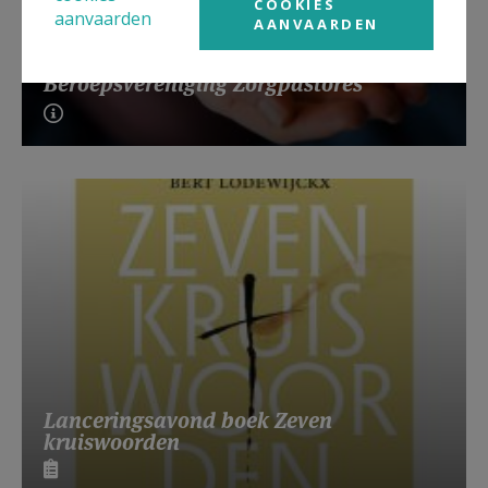
COOKIES
aanvaarden
AANVAARDEN
Beroepsvereniging Zorgpastores
Lanceringsavond boek Zeven
kruiswoorden