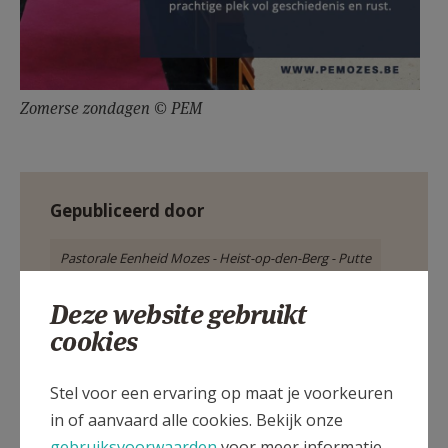
Zomerse zondagen © PEM
Gepubliceerd door
Pastorale Eenheid Mozes - Heist-op-den-Berg - Putte
Deze website gebruikt
Meer
cookies
Artikel
Stel voor een ervaring op maat je voorkeuren
in of aanvaard alle cookies. Bekijk onze
gebruiksvoorwaarden
voor meer informatie