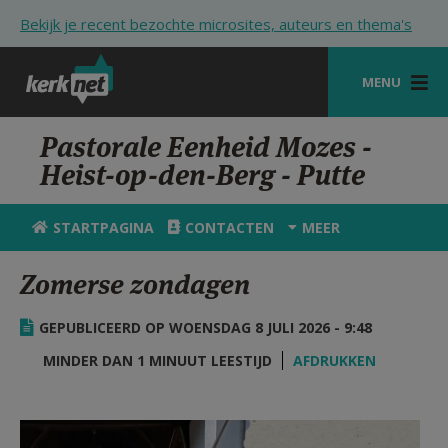
Overslaan en naar de inhoud gaan
Bekijk je recent bezochte microsites, auteurs en thema's
MENU
STARTPAGINA
Pastorale Eenheid Mozes -
Heist-op-den-Berg - Putte
KERK
VIERINGEN
STARTPAGINA
CONTACTEN
MEER
SHOP
Zomerse zondagen
ZOEKEN
GEPUBLICEERD OP WOENSDAG 8 JULI 2026 - 9:48
HULP
MINDER DAN 1 MINUUT LEESTIJD
AFDRUKKEN
STARTPAGINA PORTAAL
MIJN PAROCHIE