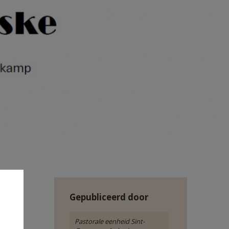
Gepubliceerd door
Pastorale eenheid Sint-