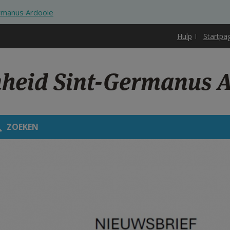
rmanus Ardooie
Hulp
Startpa
nheid Sint-Germanus 
ZOEKEN