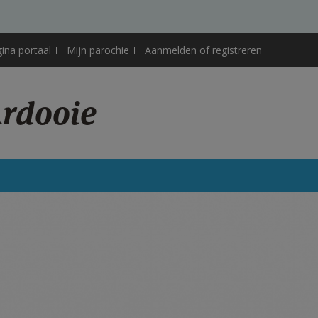
gina portaal
Mijn parochie
Aanmelden of registreren
Ardooie