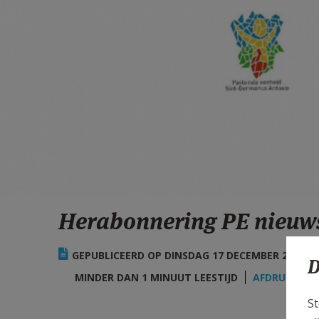
Herabonnering PE nieuwsb
GEPUBLICEERD OP DINSDAG 17 DECEMBER 2024 - 2
D
MINDER DAN 1 MINUUT LEESTIJD
AFDRUKKEN
St