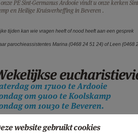
onze PE Sint-Germanus Ardooie vindt u onze kerken Sint-
mp en Heilige Kruisverheffing in Beveren .
ijke tijden
kan wie vragen heeft of nood heeft aan een gesprek
aar parochieassistentes Marina (0468 24 51 24) of Leen (0468 2
Wekelijkse eucharistievi
aterdag om 17u00 te Ardooie
ondag om 9u00 te Koolskamp
ondag om 10u30 te Beveren.
eze website gebruikt cookies
zen weekdagvieringen gaan door