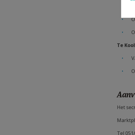
O
O
O
Te Koo
V
O
Aanvr
Het sec
Marktpl
Tel 051