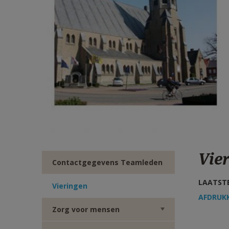
TWITTER
DEEL
VIA
E-
MAIL
Vie
Contactgegevens Teamleden
LAATSTE
Vieringen
AFDRUK
Zorg voor mensen