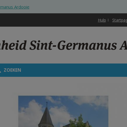
rmanus Ardooie
Hulp
Startpa
nheid Sint-Germanus 
ZOEKEN