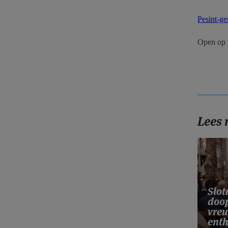
Pesint-g
Open op 
Lees
Slo
doop
vreu
ent