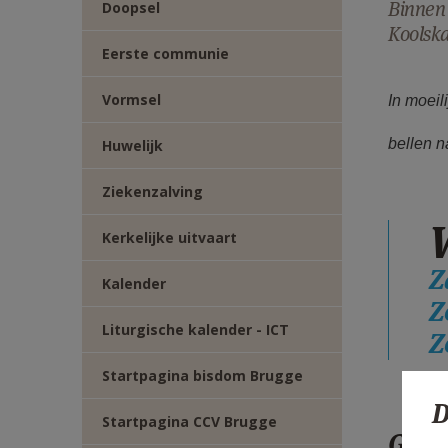
Binnen 
Doopsel
Koolska
Eerste communie
Vormsel
In moeil
bellen n
Huwelijk
Ziekenzalving
Kerkelijke uitvaart
Z
Kalender
Z
Liturgische kalender - ICT
Z
Startpagina bisdom Brugge
D
Startpagina CCV Brugge
Gele