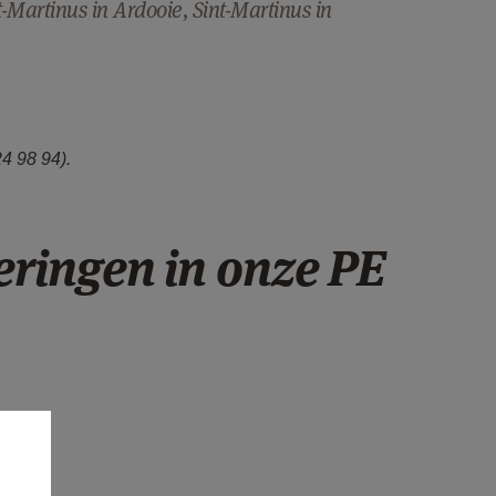
Martinus in Ardooie, Sint-Martinus in
4 98 94).
eringen in onze PE