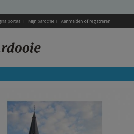
gina portaal
Mijn parochie
Aanmelden of registreren
Ardooie