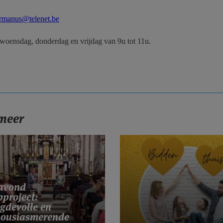
ermanus@telenet.be
woensdag, donderdag en vrijdag van 9u tot 11u.
 meer
tavond
project:
gdevolle en
housiasmerende