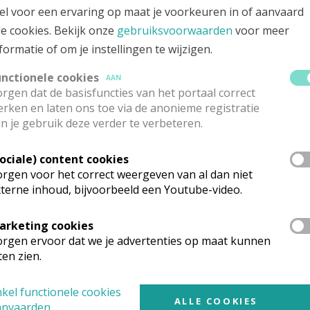
el voor een ervaring op maat je voorkeuren in of aanvaard
le cookies. Bekijk onze
gebruiksvoorwaarden
voor meer
oie op donderdag om 18u00
formatie of om je instellingen te wijzigen.
skamp op dinsdag om 09u00
unctionele cookies
AAN
ren sinds 01/07/2024 geen weekdagviering meer.
rgen dat de basisfuncties van het portaal correct
rken en laten ons toe via de anonieme registratie
n je gebruik deze verder te verbeteren.
 kerken
Sociale) content cookies
rgen voor het correct weergeven van al dan niet
uiten de vieringen ook persoonlijk komen bidden en/of een 
terne inhoud, bijvoorbeeld een Youtube-video.
r hartelijk welkom
arketing cookies
ooie:
rgen ervoor dat we je advertenties op maat kunnen
ten zien.
lke dag van 9u00 tot 17u00.
kel functionele cookies
eren:
ALLE COOKIES
anvaarden