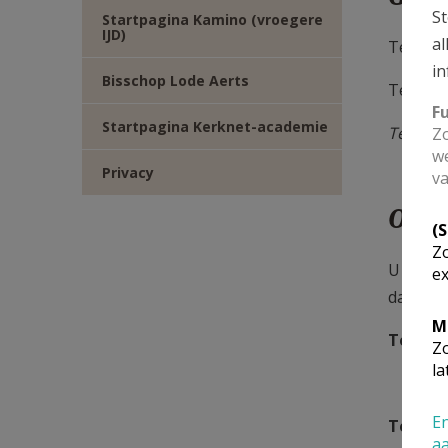
St
Startpagina Kamino (vroegere
IJD)
al
Te Ardo
in
Bisschop Lode Aerts
Te Kool
F
Startpagina Kerknet-academie
Te Beve
Zo
we
Privacy
va
Open
(
Zo
U kan b
ex
daarvoo
M
Te Ard
Zo
la
E
En
Te Bev
a