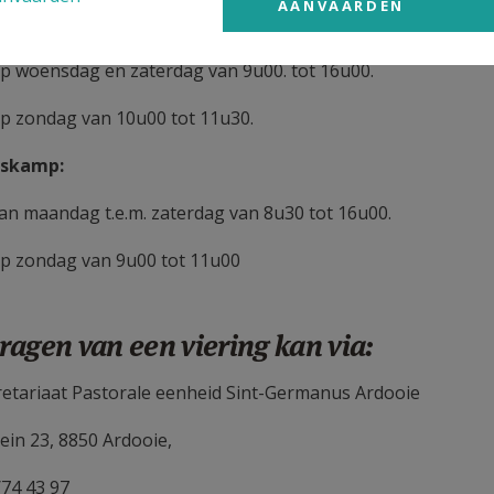
AANVAARDEN
p dinsdag- en vrijdagvoormiddag van 7u15 tot 10u15.
p woensdag en zaterdag van 9u00. tot 16u00.
p zondag van 10u00 tot 11u30.
lskamp:
an maandag t.e.m. zaterdag van 8u30 tot 16u00.
p zondag van 9u00 tot 11u00
agen van een viering kan via:
retariaat Pastorale eenheid Sint-Germanus Ardooie
ein 23, 8850 Ardooie,
/74 43 97