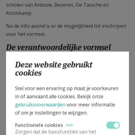
scholen van Ardooie, Beveren, De Tassche en
Koolskamp.
Na de info-avond is er de mogelijkheid tot inschrijven
voor het vormsel.
De verantwoordelijke vormsel
binnen onze PE:
Deze website gebruikt
cookies
Leen Devogelaere, Marktplein 23, 8850 Ardooie, 0468
24 98 94,
leen.sintgermanus@gmail.com
Stel voor een ervaring op maat je voorkeuren
De lokale contactpersonen vormsel
in of aanvaard alle cookies. Bekijk onze
binnen onze PE:
gebruiksvoorwaarden
voor meer informatie
of om je instellingen te wijzigen.
Ardooie:
Leen Devogelaere,
Marktplein
23, 8850 Ardooie, 0468 24 98 94,
Functionele cookies
AAN
Zorgen dat de basisfuncties van het
leen.sintgermanus@gmail.com