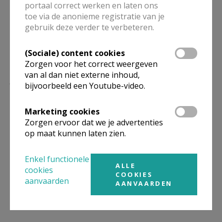
portaal correct werken en laten ons
Beveren:
Carine Spriet
, Jonkersstraat 48, 8800
toe via de anonieme registratie van je
Roeselare-Beveren, 0477 43 72 67,
gebruik deze verder te verbeteren.
vormselbeveren@outlook.be
Koolskamp:
Mia
(Sociale) content cookies
Callewaert
mia.callewaert@gmail.com
Zorgen voor het correct weergeven
van al dan niet externe inhoud,
Data:
bijvoorbeeld een Youtube-video.
Infoavond
voor alle vormelingen en hun
Marketing cookies
ouders: op
woensdag 9 september om 19u in
Zorgen ervoor dat we je advertenties
kerk van Ardooie
op maat kunnen laten zien.
Vormseltocht
voor alle vormelingen en hun
gezin op
woensdag 14 oktober
Enkel functionele
ALLE
cookies
2026 doorlopend van 13u30 - 18u30 in de
COOKIES
aanvaarden
AANVAARDEN
kerk van Ardooie
Vormselvieringen 2027: