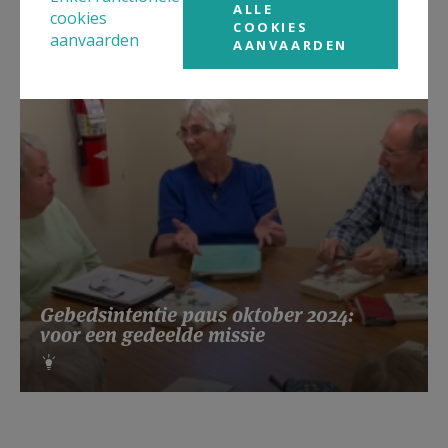
kruiswoorden
ALLE
cookies
COOKIES
aanvaarden
AANVAARDEN
Gebedsintentie paus oktober 2024:
voor een gedeelde missie