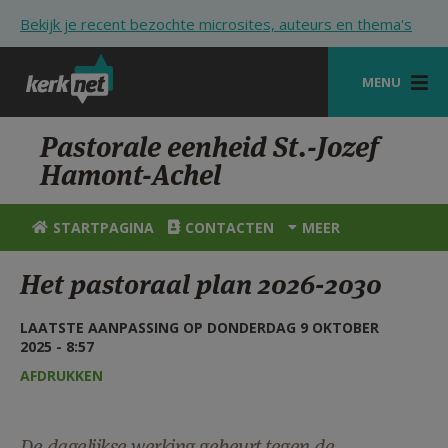
Overslaan en naar de inhoud gaan
Bekijk je recent bezochte microsites, auteurs en thema's
MENU
STARTPAGINA
Pastorale eenheid St.-Jozef
Hamont-Achel
KERK
VIERINGEN
STARTPAGINA
CONTACTEN
MEER
SHOP
Het pastoraal plan 2026-2030
ZOEKEN
LAATSTE AANPASSING OP DONDERDAG 9 OKTOBER
HULP
2025 - 8:57
AFDRUKKEN
STARTPAGINA PORTAAL
MIJN PAROCHIE
De dagelijkse werking gebeurt tegen de