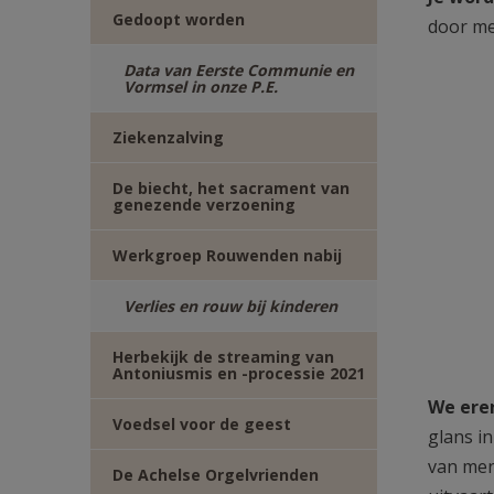
Gedoopt worden
door me
Data van Eerste Communie en
Vormsel in onze P.E.
Ziekenzalving
De biecht, het sacrament van
genezende verzoening
Werkgroep Rouwenden nabij
Verlies en rouw bij kinderen
Herbekijk de streaming van
Antoniusmis en -processie 2021
We ere
Voedsel voor de geest
glans i
van men
De Achelse Orgelvrienden