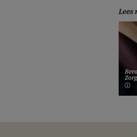
Lees
Bero
Zorg