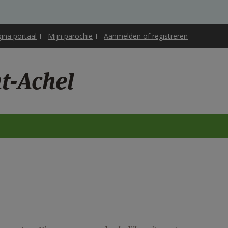
gina portaal
Mijn parochie
Aanmelden of registreren
t-Achel