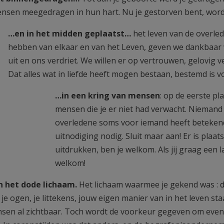
nsen meegedragen in hun hart. Nu je gestorven bent, word
…en in het midden geplaatst…
het leven van de overled
hebben van elkaar en van het Leven, geven we dankbaar 
uit en ons verdriet. We willen er op vertrouwen, gelovig 
Dat alles wat in liefde heeft mogen bestaan, bestemd is v
…in een kring van mensen
: op de eerste pl
mensen die je er niet had verwacht. Niemand 
overledene soms voor iemand heeft betekend.
uitnodiging nodig. Sluit maar aan! Er is plaa
uitdrukken, ben je welkom. Als jij graag een
welkom!
n het dode lichaam.
Het lichaam waarmee je gekend was : da
n je ogen, je littekens, jouw eigen manier van in het leven 
sen al zichtbaar. Toch wordt de voorkeur gegeven om eventue