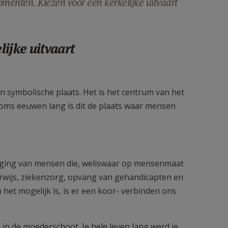
omenten. Kiezen voor een kerkelijke uitvaart
ijke uitvaart
en symbolische plaats. Het is het centrum van het
soms eeuwen lang is dit de plaats waar mensen
p basis van het doopsel
eweging van mensen die, weliswaar op mensenmaat
derwijs, ziekenzorg, opvang van gehandicapten en
het mogelijk is, is er een koor- verbinden ons
in de moederschoot. Je hele leven lang werd je