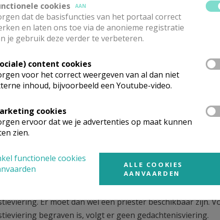
unctionele cookies
AAN
rouwen aan God.
rgen dat de basisfuncties van het portaal correct
rken en laten ons toe via de anonieme registratie
et
n je gebruik deze verder te verbeteren.
voorganger worden concrete afspraken gemaakt. Samen wor
Sociale) content cookies
ht gezocht tussen parochiale betrokkenheid en persoonlijk
rgen voor het correct weergeven van al dan niet
terne inhoud, bijvoorbeeld een Youtube-video.
aart vindt plaats om 10u30.
d ervoor kan er een gebedswake gehouden worden, om men
arketing cookies
als ze niet naar de uitvaart kunnen komen.
rgen ervoor dat we je advertenties op maat kunnen
ten zien.
aart is een gebedsdienst, geen eucharistieviering. Op een zo
wordt de overledene genoemd en herdacht in een eucharistie
kel functionele cookies
ALLE COOKIES
gemeenschap. Dit is de gedachtenisviering.
anvaarden
AANVAARDEN
eucharistie voor de overledene van grote betekenis was, kan 
stieviering. Er moet dan wel een priester beschikbaar zijn. 
tieviering begraven is, volgt er geen gedachtenisviering.