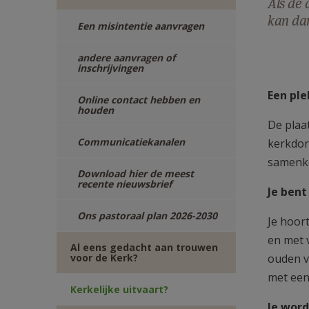
Als de 
TWITTER
DEEL
kan dan
Een misintentie aanvragen
VIA
andere aanvragen of
inschrijvingen
E-
Een ple
Online contact hebben en
houden
MAIL
De plaat
Communicatiekanalen
kerkdor
samenko
Download hier de meest
recente nieuwsbrief
Je b
Ons pastoraal plan 2026-2030
Je hoor
en met 
Al eens gedacht aan trouwen
voor de Kerk?
ouden v
met een
Kerkelijke uitvaart?
Je wor