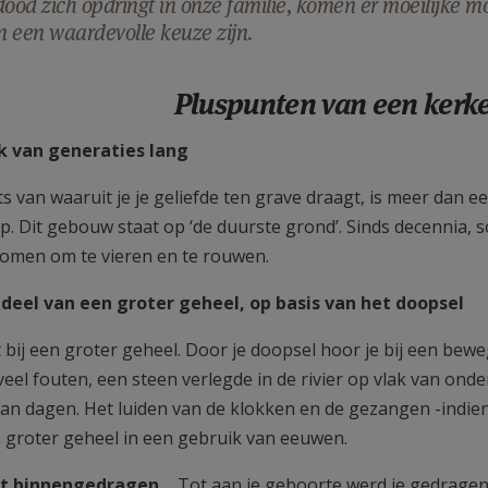
dood zich opdringt in onze familie, komen er moeilijke m
 een waardevolle keuze zijn.
Pluspunten van een kerkel
k van generaties lang
s van waaruit je je geliefde ten grave draagt, is meer dan e
p. Dit gebouw staat op ‘de duurste grond’. Sinds decennia, 
men om te vieren en te rouwen.
ent deel van een groter geheel, o
t bij een groter geheel. Door je doopsel hoor je bij een b
veel fouten, een steen verlegde in de rivier op vlak van on
an dagen. Het luiden van de klokken en de gezangen -indien 
 groter geheel in een gebruik van eeuwen.
dt binnengedragen…
Tot aan je geboorte werd je gedragen 