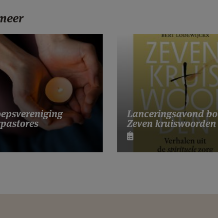
 meer
Lanceringsavond bo
epsvereniging
Zeven kruiswoorden
pastores