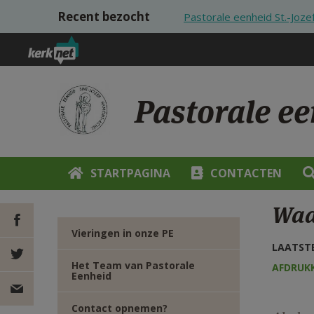
Overslaan en naar de inhoud gaan
Recent bezocht
Pastorale eenheid St.-Joz
Pastorale ee
STARTPAGINA
CONTACTEN
Waa
Vieringen in onze PE
LAATSTE
DEEL OP
Het Team van Pastorale
AFDRUK
Eenheid
FACEBOOK
DEEL OP
Contact opnemen?