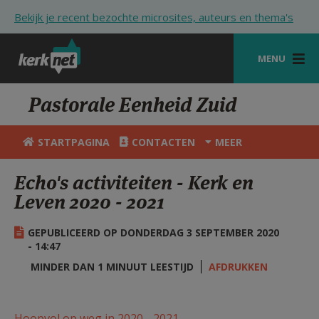
Overslaan en naar de inhoud gaan
Bekijk je recent bezochte microsites, auteurs en thema's
MENU
STARTPAGINA
Pastorale Eenheid Zuid
KERK
STARTPAGINA
CONTACTEN
MEER
VIERINGEN
Echo's activiteiten - Kerk en
SHOP
Leven 2020 - 2021
ZOEKEN
GEPUBLICEERD OP DONDERDAG 3 SEPTEMBER 2020
HULP
- 14:47
MINDER DAN 1 MINUUT LEESTIJD
AFDRUKKEN
STARTPAGINA PORTAAL
MIJN PAROCHIE
Hoopvol op weg in 2020 - 2021