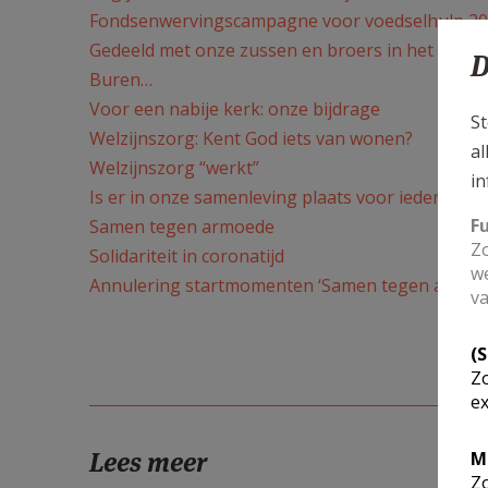
Fondsenwervingscampagne voor voedselhulp 2
Gedeeld met onze zussen en broers in het zuide
D
Buren…
Voor een nabije kerk: onze bijdrage
St
Welzijnszorg: Kent God iets van wonen?
al
Welzijnszorg “werkt”
in
Is er in onze samenleving plaats voor iedereen?
F
Samen tegen armoede
Zo
Solidariteit in coronatijd
we
Annulering startmomenten ‘Samen tegen armoed
va
(
Zo
ex
Lees meer
M
Zo