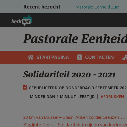
Overslaan en naar de inhoud gaan
Recent bezocht
Pastorale Eenheid Zuid
Pastorale Eenhei
STARTPAGINA
CONTACTEN
Solidariteit 2020 - 2021
GEPUBLICEERD OP DONDERDAG 3 SEPTEMBER 2020 
MINDER DAN 1 MINUUT LEESTIJD
AFDRUKKEN
20 km van Brussel – Steun ‘Artsen zonder Grenzen’
via
Begijnhofkerk - Solidariteit in tijden van kerkb