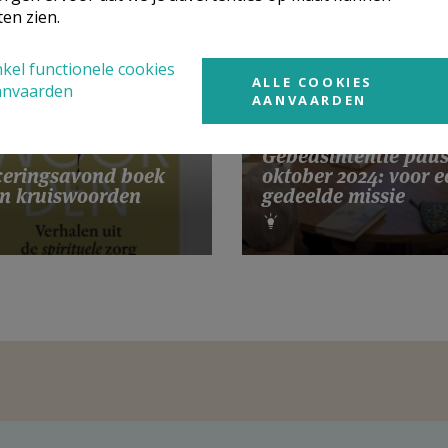
ten zien.
kel functionele cookies
ALLE COOKIES
anvaarden
AANVAARDEN
Gebedsintentie pau
eringsavond boek
oktober 2024: voor e
n kruiswoorden
gedeelde missie