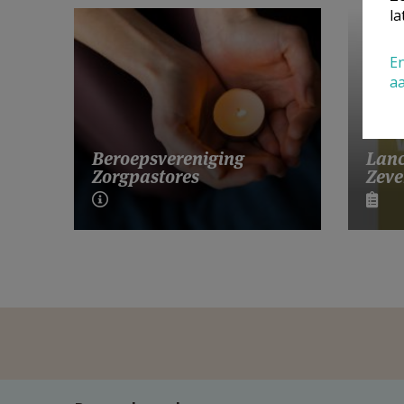
la
En
a
Lanc
Beroepsvereniging
Zeve
Zorgpastores