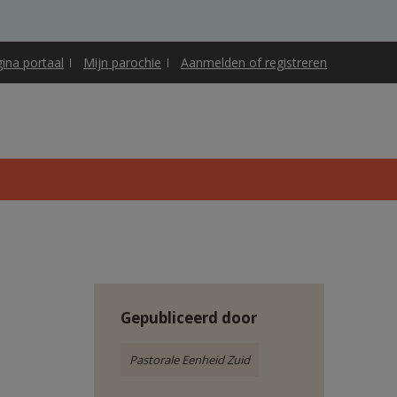
gina portaal
Mijn parochie
Aanmelden of registreren
Gepubliceerd door
Pastorale Eenheid Zuid