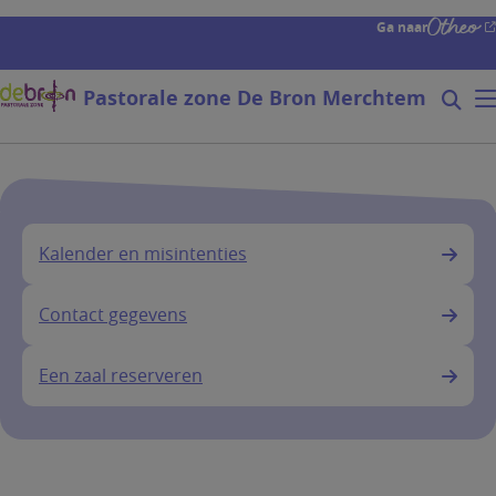
Overslaan
Ga naar
en
naar
de
Pastorale zone De Bron Merchtem
Zoeke
Mo
inhoud
Searc
gaan
form
expa
icon
Kalender en misintenties
Contact gegevens
Een zaal reserveren