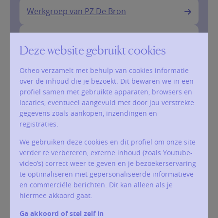
Werkgroep van PZ De Bron
Externe werkgroepen
Deze website gebruikt cookies
Bedevaarten oa Scherpenheuvel
Otheo verzamelt met behulp van cookies informatie
over de inhoud die je bezoekt. Dit bewaren we in een
profiel samen met gebruikte apparaten, browsers en
locaties, eventueel aangevuld met door jou verstrekte
gegevens zoals aankopen, inzendingen en
registraties.
We gebruiken deze cookies en dit profiel om onze site
verder te verbeteren, externe inhoud (zoals Youtube-
video’s) correct weer te geven en je bezoekerservaring
te optimaliseren met gepersonaliseerde informatieve
en commerciële berichten. Dit kan alleen als je
hiermee akkoord gaat.
Ga akkoord of stel zelf in