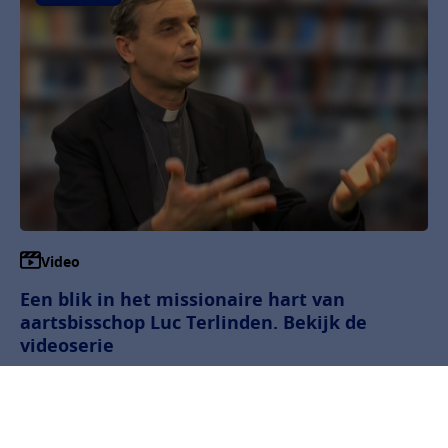
Video
Een blik in het missionaire hart van
aartsbisschop Luc Terlinden. Bekijk de
videoserie
In de zesdelige interviewserie duikt Terlinden
geïnspireerd en nuchter in thema’s als
broederlijkheid, kwetsbaarheid, openheid en ethiek.