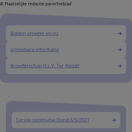
© Plaatselijke redactie parochieblad
Bidden vroeger en nu
onmisbare informatie
Broederschap O.L.V. Ter Noodt
Eerste communie Dond.6/5/2027