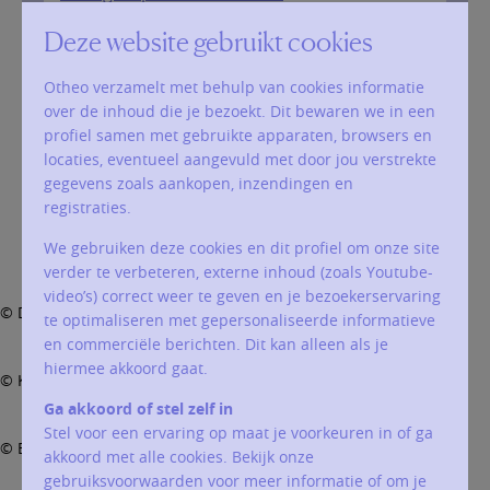
Deze website gebruikt cookies
Externe werkgroepen
Otheo verzamelt met behulp van cookies informatie
over de inhoud die je bezoekt. Dit bewaren we in een
Bedevaarten oa Scherpenheuvel
profiel samen met gebruikte apparaten, browsers en
locaties, eventueel aangevuld met door jou verstrekte
gegevens zoals aankopen, inzendingen en
registraties.
© Vacature : lector uitvaartdienst - we zorgen voor opleiding
rouwgesprekken
We gebruiken deze cookies en dit profiel om onze site
verder te verbeteren, externe inhoud (zoals Youtube-
video’s) correct weer te geven en je bezoekerservaring
© Deken EH Dirk De Ghendt
te optimaliseren met gepersonaliseerde informatieve
en commerciële berichten. Dit kan alleen als je
hiermee akkoord gaat.
© Kerk Merchtem elke woensdag 8u30
Ga akkoord of stel zelf in
Stel voor een ervaring op maat je voorkeuren in of ga
© Boekentassenzegening 2026
akkoord met alle cookies. Bekijk onze
gebruiksvoorwaarden voor meer informatie of om je