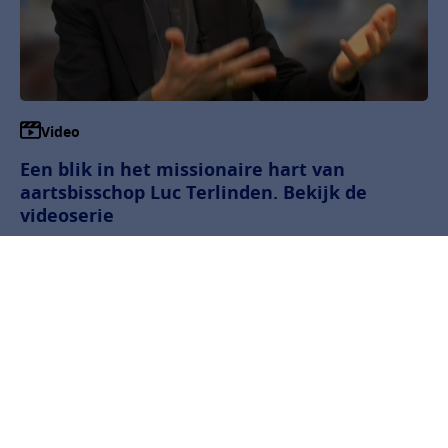
Video
Een blik in het missionaire hart van
aartsbisschop Luc Terlinden. Bekijk de
videoserie
In de zesdelige interviewserie duikt Terlinden
geïnspireerd en nuchter in thema’s als
broederlijkheid, kwetsbaarheid, openheid en ethiek.