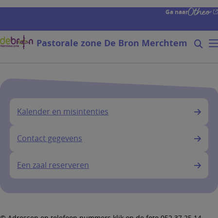
Overslaan
Ga naar
en
naar
de
Pastorale zone De Bron Merchtem
Zoeke
Mo
inhoud
Searc
gaan
form
expa
icon
Kalender en misintenties
Contact gegevens
Een zaal reserveren
© Adressen en telefoon nummers klik op de foto 052 37 25 14