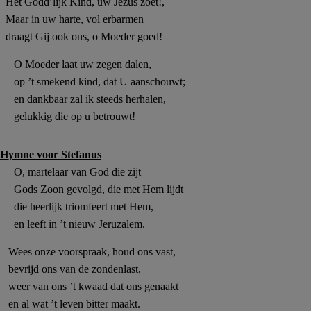
Het Godd’lijk Kind, uw Jezus zoet!,
Maar in uw harte, vol erbarmen
draagt Gij ook ons, o Moeder goed!
O Moeder laat uw zegen dalen,
op ’t smekend kind, dat U aanschouwt;
en dankbaar zal ik steeds herhalen,
gelukkig die op
u
betrouwt!
Hymne voor Stefanus
O, martelaar van God die zijt
Gods Zoon gevolgd, die met Hem lijdt
die heerlijk triomfeert met Hem,
en leeft in ’t nieuw Jeruzalem.
Wees onze voorspraak, houd ons vast,
bevrijd ons van de zondenlast,
weer van ons ’t kwaad dat ons genaakt
en al wat ’t leven bitter maakt.