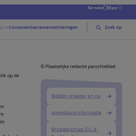
Ga naar
gina
Contacten
Sacramenten
Vieringen
Zoeken
Search
form
expand
icon
© Plaatselijke redactie parochieblad
klik op de
Bidden vroeger en nu
em
onmisbare informatie
em
em
Broederschap O.L.V.