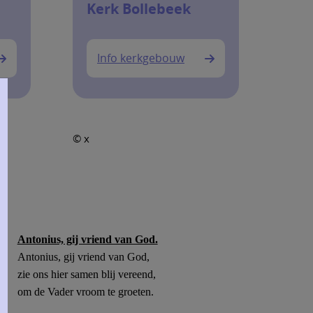
Kerk Bollebeek
Info kerkgebouw
© x
Antonius, gij vriend van God.
Antonius, gij vriend van God,
zie ons hier samen blij vereend,
om de Vader vroom te groeten.