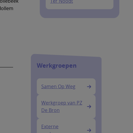
ollebeek
Ter Noodt
Mollem
Werkgroepen
Samen Op Weg
Werkgroep van PZ
De Bron
Externe