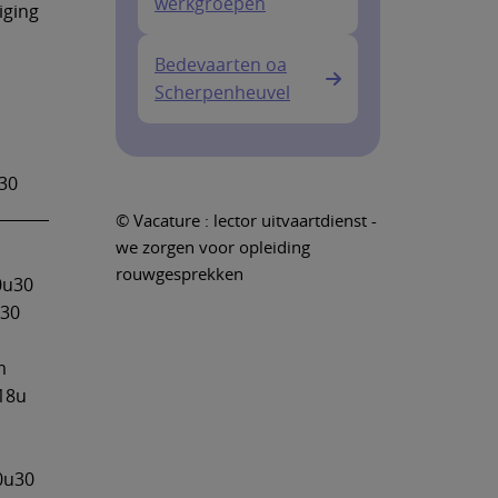
werkgroepen
iging
Bedevaarten oa
Scherpenheuvel
30
© Vacature : lector uitvaartdienst -
we zorgen voor opleiding
rouwgesprekken
10u30
u30
m
18u
0u30