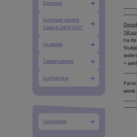
Doopsel
Vormsel viering
Dinsd
Zaterd.24/4/2027
18 uu
na de 
Huwelijk
Stukje
ieder
Ziekenzalving
+ aan
Eucharistie
Paroc
week 
Overlijden