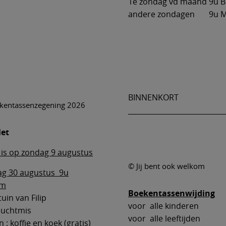
1e zondag vd maand 9u B
andere zondagen 9u 
BINNENKORT
kentassenzegening 2026
let
is op zondag 9 augustus
© Jij bent ook welkom
g 30 augustus 9u
em
Boekentassenwijding
tuin van Filip
voor alle kinderen
luchtmis
voor alle leeftijden
 : koffie en koek (gratis)