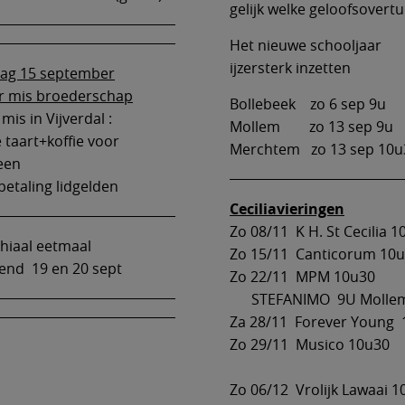
gelijk welke geloofsovertu
Het nieuwe schooljaar
ijzersterk inzetten
ag 15 september
r mis broederschap
Bollebeek zo 6 sep 9u
mis in Vijverdal :
Mollem zo 13 sep 9u
 taart+koffie voor
Merchtem zo 13 sep 10u
een
betaling lidgelden
Ceciliavieringen
Zo 08/11 K H. St Cecilia 
hiaal eetmaal
Zo 15/11 Canticorum 10
end 19 en 20 sept
Zo 22/11 MPM 10u30
STEFANIMO 9U Molle
Za 28/11 Forever Young 
Zo 29/11 Musico 10u30
Zo 06/12 Vrolijk Lawaai 1