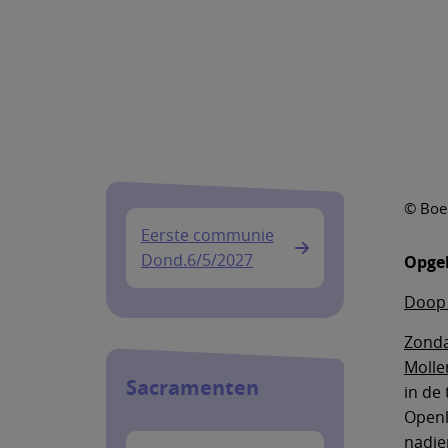
© Boe
Eerste communie
Dond.6/5/2027
Opge
Doop 
Zonda
Moll
Sacramenten
in de 
Open
nadien