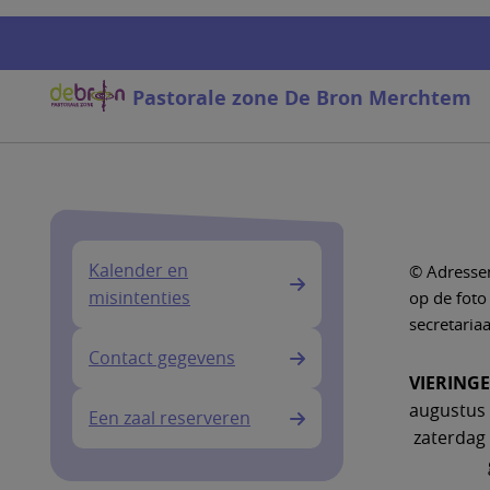
Overslaan
en
naar
de
Pastorale zone De Bron Merchtem
inhoud
gaan
Kalender en
© Adresse
misintenties
op de foto
secretari
Contact gegevens
VIERINGE
augustus
Een zaal reserveren
zaterdag
géén 