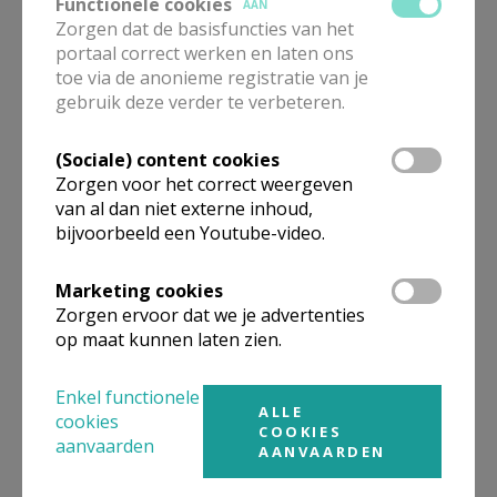
Functionele cookies
AAN
Zorgen dat de basisfuncties van het
portaal correct werken en laten ons
toe via de anonieme registratie van je
gebruik deze verder te verbeteren.
(Sociale) content cookies
Zorgen voor het correct weergeven
van al dan niet externe inhoud,
bijvoorbeeld een Youtube-video.
Marketing cookies
Zorgen ervoor dat we je advertenties
op maat kunnen laten zien.
Onze groep vormelingen met rechts François, onze gids
Enkel functionele
ALLE
TERUGBLIK OP DE
cookies
COOKIES
aanvaarden
VORMELINGENDAG.
AANVAARDEN