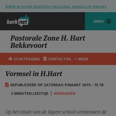
Overslaan en naar de inhoud gaan
Bekijk je recent bezochte microsites, auteurs en thema's
MENU
STARTPAGINA
Pastorale Zone H. Hart
Bekkevoort
KERK
VIERINGEN
STARTPAGINA
CONTACTEN
MEER
SHOP
Vormsel in H.Hart
ZOEKEN
GEPUBLICEERD OP ZATERDAG 9 MAART 2019 - 15:18
HULP
3 MINUTEN LEESTIJD
AFDRUKKEN
STARTPAGINA PORTAAL
MIJN PAROCHIE
Op het einde van de lagere school vernieuwen de