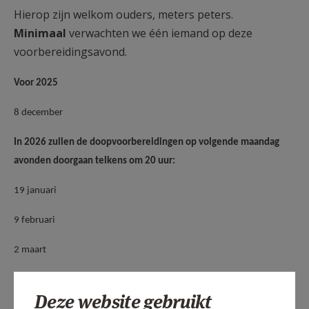
Hierop zijn welkom ouders, meters peters.
Minimaal
verwachten we één iemand op deze
voorbereidingsavond.
Voor 2025
8 december
In 2026 zullen de doopvoorbereidingen op volgende maandag
avonden doorgaan telkens om 20 uur:
19 januari
9 februari
2 maart
23 maart (voorbereidingsavond voor de doopsels van 3 mei)
Deze website gebruikt