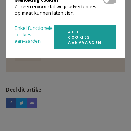
Marketing cookies
Pastorale Zone Het Anker - Kapelle-op-den-Bos
Zorgen ervoor dat we je advertenties
op maat kunnen laten zien.
Meer
Enkel functionele
ALLE
cookies
Artikel
COOKIES
aanvaarden
AANVAARDEN
doopviering
Deel dit artikel