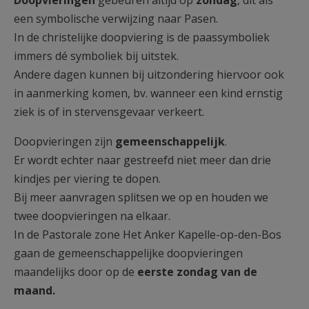
Doopvieringen
gebeuren altijd op
zondag
, dit als
AANMELDEN OF REGISTREREN
een symbolische verwijzing naar Pasen.
In de christelijke doopviering is de paassymboliek
immers dé symboliek bij uitstek.
Andere dagen kunnen bij uitzondering hiervoor ook
in aanmerking komen, bv. wanneer een kind ernstig
ziek is of in stervensgevaar verkeert.
Doopvieringen zijn
gemeenschappelijk
.
Er wordt echter naar gestreefd niet meer dan drie
kindjes per viering te dopen.
Bij meer aanvragen splitsen we op en houden we
twee doopvieringen na elkaar.
In de Pastorale zone Het Anker Kapelle-op-den-Bos
gaan de gemeenschappelijke doopvieringen
maandelijks door op de
eerste zondag van de
maand.