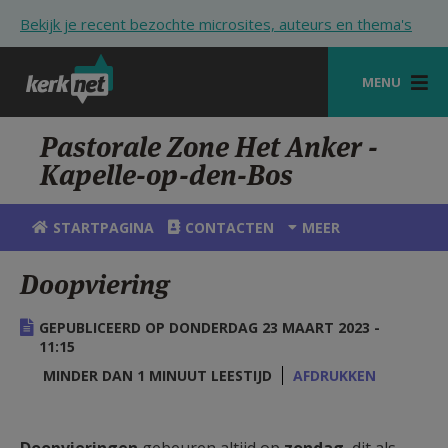
Overslaan en naar de inhoud gaan
Bekijk je recent bezochte microsites, auteurs en thema's
MENU
STARTPAGINA
Pastorale Zone Het Anker -
Kapelle-op-den-Bos
KERK
VIERINGEN
STARTPAGINA
CONTACTEN
MEER
SHOP
Doopviering
ZOEKEN
GEPUBLICEERD OP DONDERDAG 23 MAART 2023 -
HULP
11:15
MINDER DAN 1 MINUUT LEESTIJD
AFDRUKKEN
STARTPAGINA PORTAAL
MIJN PAROCHIE