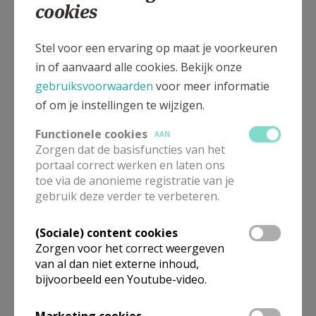
11 mei
cookies
8 juni
Stel voor een ervaring op maat je voorkeuren
6 juli
in of aanvaard alle cookies. Bekijk onze
gebruiksvoorwaarden
voor meer informatie
10 augustus
of om je instellingen te wijzigen.
14 september
Functionele cookies
AAN
Zorgen dat de basisfuncties van het
5 oktober
portaal correct werken en laten ons
toe via de anonieme registratie van je
16 november
gebruik deze verder te verbeteren.
7 december
(Sociale) content cookies
Zorgen voor het correct weergeven
van al dan niet externe inhoud,
bijvoorbeeld een Youtube-video.
Gepubliceerd door