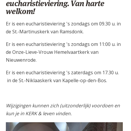
eucharistieviering. Van harte
AANMELDEN OF REGISTREREN
welkom!
Er is een eucharistieviering 's zondags om 09.30 u. in
de St.-Martinuskerk van Ramsdonk.
Er is een eucharistieviering 's zondags om 11:00 u. in
de Onze-Lieve-Vrouw Hemelvaartkerk van
Nieuwenrode.
Er is een eucharistieviering 's zaterdags om 17.30 u.
in de St.-Niklaaskerk van Kapelle-op-den-Bos.
Wijzigingen kunnen zich (uitzonderlijk) voordoen en
kun je in KERK & leven vinden.
293450525_10224307007996647_538