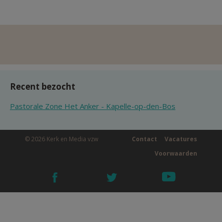
Recent bezocht
Pastorale Zone Het Anker - Kapelle-op-den-Bos
© 2026 Kerk en Media vzw
Contact
Vacatures
Voorwaarden