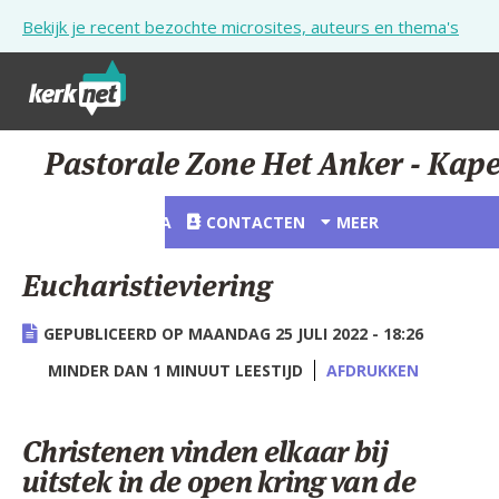
Overslaan en naar de inhoud gaan
Bekijk je recent bezochte microsites, auteurs en thema's
STARTPAGINA
Pastorale Zone Het Anker - Kap
KERK
STARTPAGINA
CONTACTEN
MEER
VIERINGEN
Eucharistieviering
SHOP
GEPUBLICEERD OP MAANDAG 25 JULI 2022 - 18:26
ZOEKEN
MINDER DAN 1 MINUUT LEESTIJD
AFDRUKKEN
HULP
STARTPAGINA PORTAAL
Christenen vinden elkaar bij
uitstek in de open kring van de
MIJN PAROCHIE