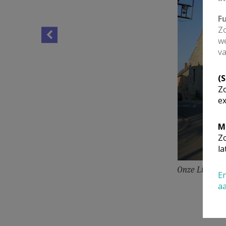
F
Zo
we
va
(
Zo
ex
M
Zo
la
Onze Lieve V
En
a