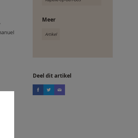
Meer
w
manuel
Artikel
Deel dit artikel