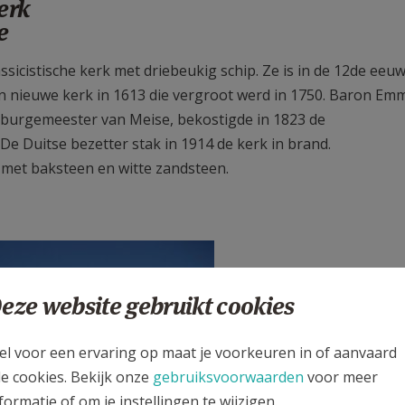
erk
e
icistische kerk met driebeukig schip. Ze is in de 12de eeu
en nieuwe kerk in 1613 die vergroot werd in 1750. Baron Em
 burgemeester van Meise, bekostigde in 1823 de
De Duitse bezetter stak in 1914 de kerk in brand.
met baksteen en witte zandsteen.
eze website gebruikt cookies
el voor een ervaring op maat je voorkeuren in of aanvaard
le cookies. Bekijk onze
gebruiksvoorwaarden
voor meer
formatie of om je instellingen te wijzigen.