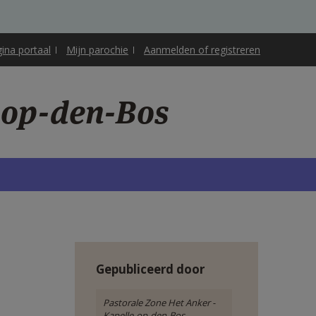
gina portaal
Mijn parochie
Aanmelden of registreren
e-op-den-Bos
Gepubliceerd door
Pastorale Zone Het Anker -
Kapelle-op-den-Bos