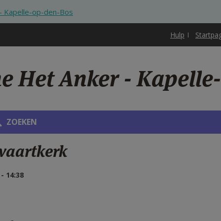
- Kapelle-op-den-Bos
Hulp
Startpa
ne Het Anker - Kapell
ZOEKEN
vaartkerk
 14:38