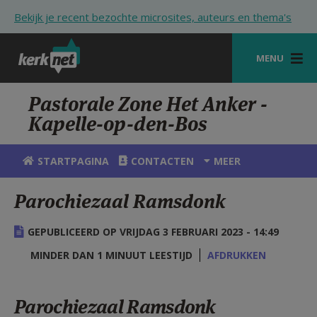
Overslaan en naar de inhoud gaan
Bekijk je recent bezochte microsites, auteurs en thema's
MENU
STARTPAGINA
Pastorale Zone Het Anker -
Kapelle-op-den-Bos
KERK
VIERINGEN
STARTPAGINA
CONTACTEN
MEER
SHOP
Parochiezaal Ramsdonk
ZOEKEN
GEPUBLICEERD OP VRIJDAG 3 FEBRUARI 2023 - 14:49
HULP
MINDER DAN 1 MINUUT LEESTIJD
AFDRUKKEN
STARTPAGINA PORTAAL
Parochiezaal Ramsdonk
MIJN PAROCHIE