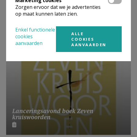
Marketing cookies
Zorgen ervoor dat we je advertenties
op maat kunnen laten zien.
Beroepsvereniging Zorgpastores
Enkel functionele
ALLE
cookies
COOKIES
aanvaarden
AANVAARDEN
Lanceringsavond boek Zeven
kruiswoorden