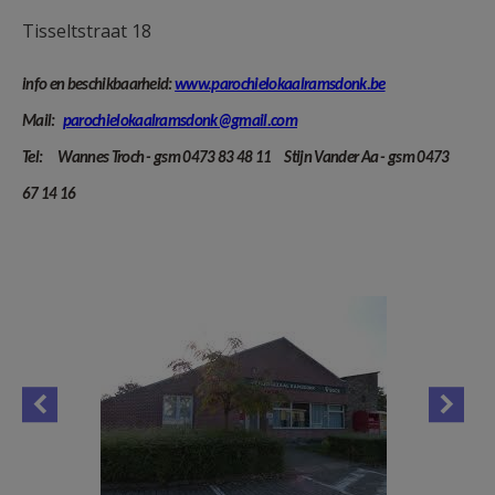
AANMELDEN OF REGISTREREN
Tisseltstraat 18
info en beschikbaarheid:
www.parochielokaalramsdonk.be
Mail:
parochielokaalramsdonk@gmail.com
Tel
:
Wannes Troch - gsm 0473 83 48 11
Stijn Vander Aa - gsm 0473
67 14 16