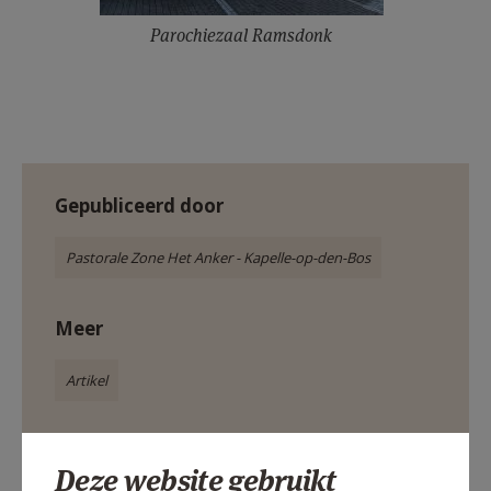
Parochiezaal Ramsdonk
Gepubliceerd door
Pastorale Zone Het Anker - Kapelle-op-den-Bos
Meer
Artikel
Deze website gebruikt