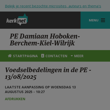
Overslaan en naar de inhoud gaan
Bekijk je recent bezochte microsites, auteurs en thema's
MENU
STARTPAGINA
PE Damiaan Hoboken-
Berchem-Kiel-Wilrijk
KERK
VIERINGEN
STARTPAGINA
CONTACTEN
MEER
SHOP
Voedselbedelingen in de PE -
13/08/2025
ZOEKEN
HULP
LAATSTE AANPASSING OP WOENSDAG 13
AUGUSTUS 2025 - 10:27
STARTPAGINA PORTAAL
AFDRUKKEN
MIJN PAROCHIE