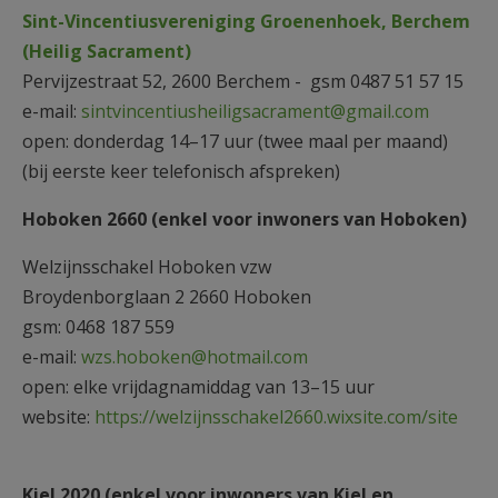
Sint-Vincentiusvereniging Groenenhoek, Berchem
(Heilig Sacrament)
Pervijzestraat 52, 2600 Berchem
- gsm 0487 51 57 15
e-mail:
sintvincentiusheiligsacrament@gmail.com
open: donderdag 14–17 uur (twee maal per maand)
(bij eerste keer telefonisch afspreken)
Hoboken 2660 (enkel voor inwoners van Hoboken)
Welzijnsschakel Hoboken vzw
Broydenborglaan 2 2660 Hoboken
gsm: 0468 187 559
e-mail:
wzs.hoboken@hotmail.com
open: elke vrijdagnamiddag van 13–15 uur
website:
https://welzijnsschakel2660.wixsite.com/site
Kiel 2020 (enkel voor inwoners van Kiel en