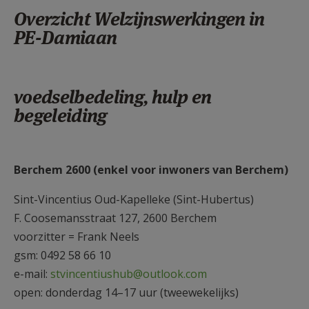
AANMELDEN OF REGISTREREN
Overzicht Welzijnswerkingen in
PE-Damiaan
voedselbedeling, hulp en
begeleiding
Berchem 2600 (enkel voor inwoners van Berchem)
Sint-Vincentius Oud-Kapelleke (Sint-Hubertus)
F. Coosemansstraat 127, 2600 Berchem
voorzitter = Frank Neels
gsm: 0492 58 66 10
e-mail:
stvincentiushub@outlook.com
open: donderdag 14–17 uur (tweewekelijks)