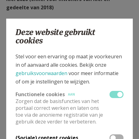
gedeelte van 2018)
Wederzijds
Kristus Koning
Louis Straussstraat 3, 2020 Antwerpen–Kiel
Deze website gebruikt
open: dinsdag tussen 10 en 12 uur
cookies
contact via Myriam Schramme: 03 238 67 95 of 0494
58 32 46
Stel voor een ervaring op maat je voorkeuren
in of aanvaard alle cookies. Bekijk onze
gebruiksvoorwaarden
voor meer informatie
Wilrijk 2610 (enkel voor inwoners van Wilrijk)
of om je instellingen te wijzigen.
Functionele cookies
Welzijnsschakel Wilrijk vzw
AAN
Zorgen dat de basisfuncties van het
Koornbloemstraat 57, 2610 Wilrijk
portaal correct werken en laten ons
gsm: 0475 280 503
toe via de anonieme registratie van je
e-mail:
welzijnsschakelwilrijk@gmail.com
gebruik deze verder te verbeteren.
open: donderdag van 9.30 tot 12 uur
website: Welzijnsschakelwilrijk.weebly.com
(Sociale) content cookies