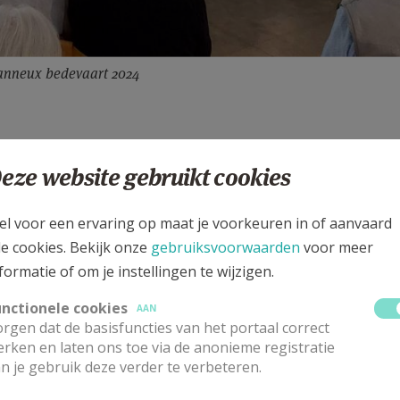
anneux bedevaart 2024
 o.a. de H. Mis, sacramentsprocessie, lichtprocessie,
eze website gebruikt cookies
el voor een ervaring op maat je voorkeuren in of aanvaard
de traditionele kaarsenofferande, een heel mooi gebeuren 
le cookies. Bekijk onze
gebruiksvoorwaarden
voor meer
formatie of om je instellingen te wijzigen.
 een kaarsje aan bij de Bron om te bidden om kracht, steun,
unctionele cookies
s dierbaar zijn. Dit jaar is een heilig jubeljaar met als the
AAN
rgen dat de basisfuncties van het portaal correct
aart weer als een licht in het duister mag zijn voor elkaar
rken en laten ons toe via de anonieme registratie
ia getuigen van de hoop die in ons leeft!
n je gebruik deze verder te verbeteren.