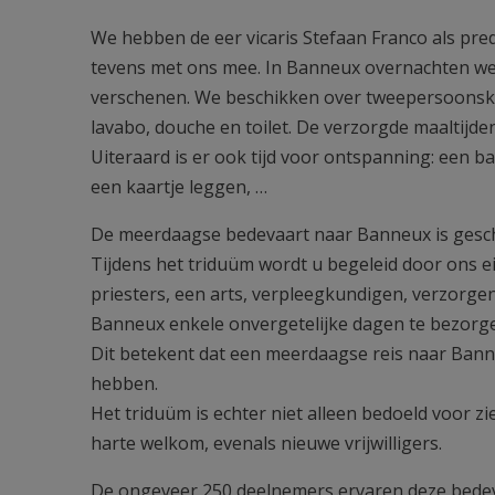
We hebben de eer vicaris Stefaan Franco als pred
tevens met ons mee. In Banneux overnachten we i
verschenen. We beschikken over tweepersoonsk
lavabo, douche en toilet. De verzorgde maaltijde
Uiteraard is er ook tijd voor ontspanning: een b
een kaartje leggen, …
De meerdaagse bedevaart naar Banneux is geschi
Tijdens het triduüm wordt u begeleid door ons ei
priesters, een arts, verpleegkundigen, verzorgen
Banneux enkele onvergetelijke dagen te bezorg
Dit betekent dat een meerdaagse reis naar Bann
hebben.
Het triduüm is echter niet alleen bedoeld voor z
harte welkom, evenals nieuwe vrijwilligers.
De ongeveer 250 deelnemers ervaren deze bedev