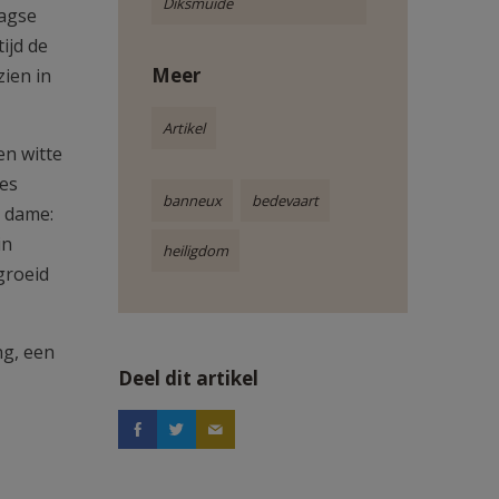
Diksmuide
aagse
ijd de
Meer
zien in
Artikel
en witte
ees
banneux
bedevaart
e dame:
in
heiligdom
groeid
ng, een
Deel dit artikel