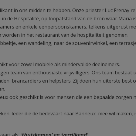
ikant in ons midden te hebben. Onze priester Luc Frenay re
n de Hospitalité, op loopafstand van de bron waar Maria i
amers en enkele eenpersoonskamers, telkens uitgerust me
n worden in het restaurant van de hospitaliteit genomen.
abbeltje, een wandeling, naar de souvenirwinkel, een terrasj
kt voor zowel mobiele als mindervalide deelnemers.
gen team van enthousiaste vrijwilligers. Ons team bestaat u
den, brancardiers en helpsters. Zij doen hun uiterste best 
en.
eux ook geschikt is voor mensen die een bepaalde zorgen 
ieken. Ieder die de bedevaart naar Banneux mee wil maken, i
aart als:
‘thuiskomen’ en ‘verrijkend’
.