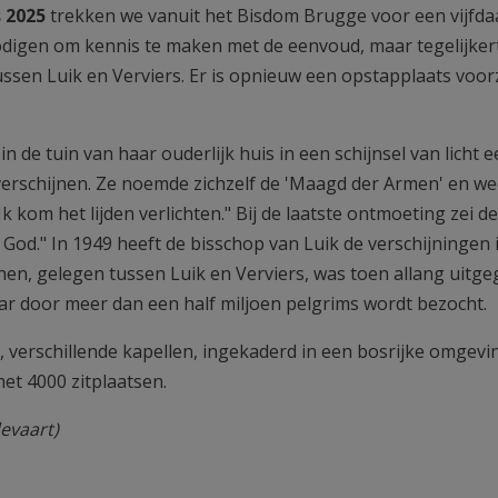
 2025
trekken we vanuit het Bisdom Brugge voor een vijfd
odigen om kennis te maken met de eenvoud, maar tegelijkert
ssen Luik en Verviers. Er is opnieuw een opstapplaats voor
 de tuin van haar ouderlijk huis in een schijnsel van licht e
verschijnen. Ze noemde zichzelf de 'Maagd der Armen' en w
k kom het lijden verlichten." Bij de laatste ontmoeting zei d
God." In 1949 heeft de bisschop van Luik de verschijningen 
nen, gelegen tussen Luik en Verviers, was toen allang uitge
aar door meer dan een half miljoen pelgrims wordt bezocht.
verschillende kapellen, ingekaderd in een bosrijke omgevi
et 4000 zitplaatsen.
evaart)