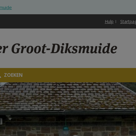
smuide
Hulp
Startpa
ter Groot-Diksmuide
ZOEKEN