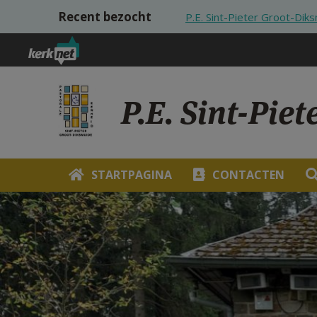
Overslaan en naar de inhoud gaan
Recent bezocht
P.E. Sint-Pieter Groot-Dik
P.E. Sint-Pie
STARTPAGINA
CONTACTEN