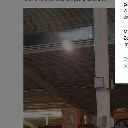
(
Zo
ex
M
Zo
la
En
a