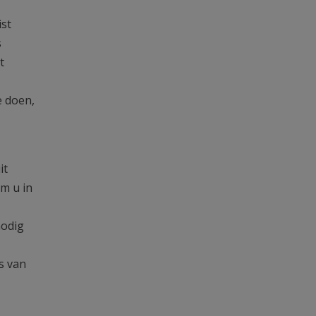
ist
s
t
e doen,
it
om u in
nodig
s van