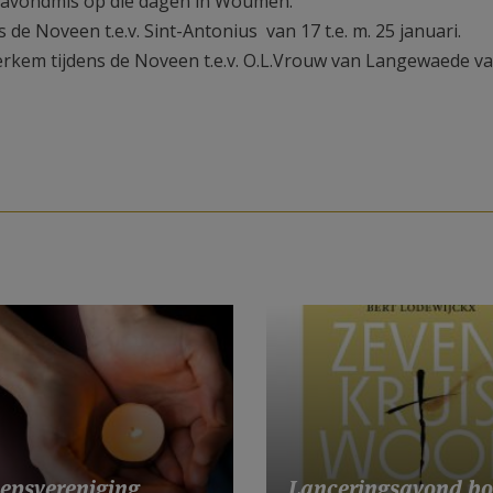
en avondmis op die dagen in Woumen.
s de Noveen t.e.v. Sint-Antonius van 17 t.e. m. 25 januari.
erkem tijdens de Noveen t.e.v. O.L.Vrouw van Langewaede v
Lanceringsavond b
epsvereniging