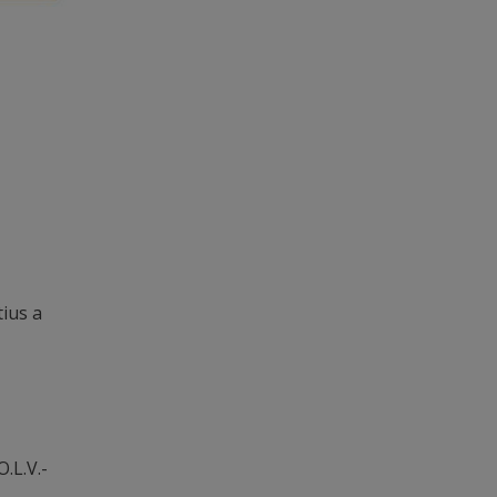
ius a
.L.V.-