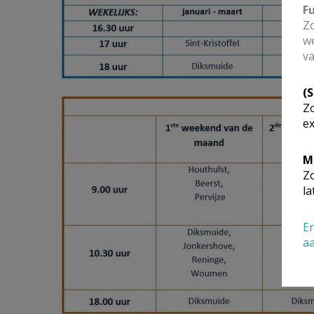
F
Zo
we
va
(
Zo
ex
M
Zo
la
En
a