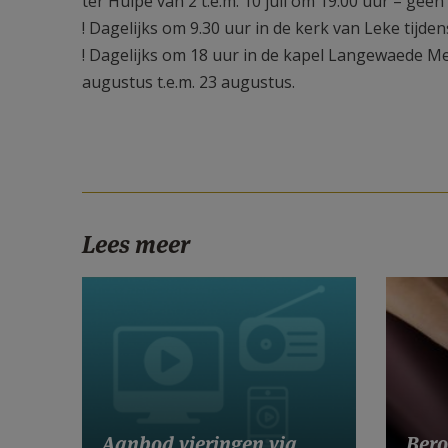
ter Hulpe van 2 t.e.m. 10 juli om 19.00 uur – ge
! Dagelijks om 9.30 uur in de kerk van Leke tijden
! Dagelijks om 18 uur in de kapel Langewaede M
augustus t.e.m. 23 augustus.
Lees meer
Aanbod vieringen via
Bero