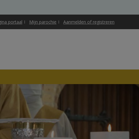
gina portaal
Mijn parochie
Aanmelden of registreren