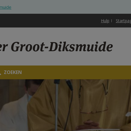
smuide
Hulp
Startpa
ter Groot-Diksmuide
ZOEKEN