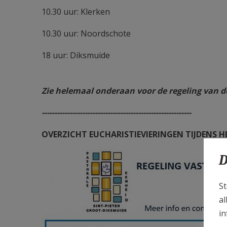
10.30 uur: Klerken
10.30 uur: Noordschote
18 uur: Diksmuide
Zie helemaal onderaan voor de regeling van de
-----------------------------------------------------------
OVERZICHT EUCHARISTIEVIERINGEN TIJDENS H
D
St
al
in