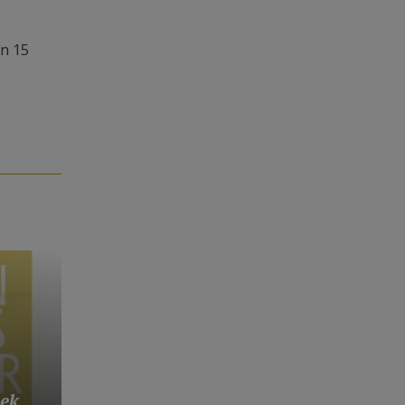
an 15
oek