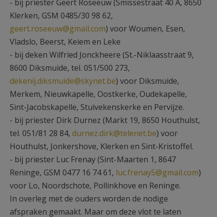
- bij priester Geert Roseeuw (Smissestraat 40 A, 8650
Klerken, GSM 0485/30 98 62,
geert.roseeuw@gmail.com
) voor Woumen, Esen,
Vladslo, Beerst, Keiem en Leke
- bij deken Wilfried Jonckheere (St.-Niklaasstraat 9,
8600 Diksmuide, tel. 051/500 273,
dekenij.diksmuide@skynet.be
) voor Diksmuide,
Merkem, Nieuwkapelle, Oostkerke, Oudekapelle,
Sint-Jacobskapelle, Stuivekenskerke en Pervijze.
- bij priester Dirk Durnez (Markt 19, 8650 Houthulst,
tel. 051/81 28 84,
durnez.dirk@telenet.be
) voor
Houthulst, Jonkershove, Klerken en Sint-Kristoffel.
- bij priester Luc Frenay (Sint-Maarten 1, 8647
Reninge, GSM 0477 16 74 61,
luc.frenay5@gmail.com
)
voor Lo, Noordschote, Pollinkhove en Reninge.
In overleg met de ouders worden de nodige
afspraken gemaakt. Maar om deze vlot te laten