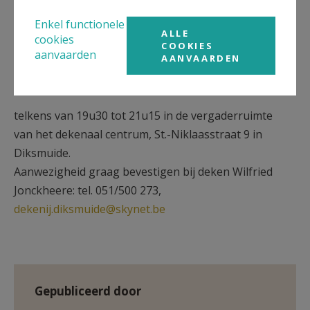
Enkel functionele
22 juni 2027
ALLE
cookies
COOKIES
aanvaarden
17 augustus 2027
AANVAARDEN
19 oktober 2027
telkens van 19u30 tot 21u15 in de vergaderruimte
van het dekenaal centrum, St.-Niklaasstraat 9 in
Diksmuide.
Aanwezigheid graag bevestigen bij deken Wilfried
Jonckheere: tel. 051/500 273,
dekenij.diksmuide@skynet.be
Gepubliceerd door