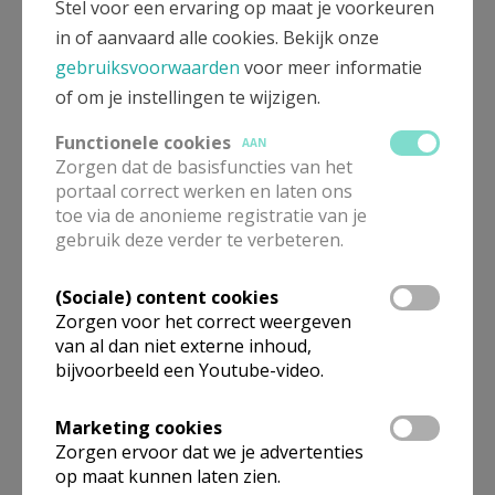
de ouders overhandigd. Het is een mooie
Stel voor een ervaring op maat je voorkeuren
herinnering aan het doopsel, dat hopelijk ook als iets
in of aanvaard alle cookies. Bekijk onze
kostbaars bewaard wordt.
gebruiksvoorwaarden
voor meer informatie
of om je instellingen te wijzigen.
Functionele cookies
AAN
Zorgen dat de basisfuncties van het
portaal correct werken en laten ons
toe via de anonieme registratie van je
gebruik deze verder te verbeteren.
De vormingsavonden in Diksmuide gaan door op
(Sociale) content cookies
volgende data:
Zorgen voor het correct weergeven
van al dan niet externe inhoud,
18 augustus 2026
bijvoorbeeld een Youtube-video.
27 okober 2026
Marketing cookies
23 februari 2027
Zorgen ervoor dat we je advertenties
op maat kunnen laten zien.
27 april 2027