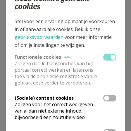
cookies
staan. Door zijn bezoek of gebed brengt hij/zij de
Heer nabij.
Wie ziek is, vindt het fijn dat er mensen zijn die naar
Stel voor een ervaring op maat je voorkeuren
hem of haar omzien. Ook al is de kring rond de zieke
in of aanvaard alle cookies. Bekijk onze
mens klein geworden, hij staat niet los van de
gebruiksvoorwaarden
voor meer informatie
gemeenschap.
of om je instellingen te wijzigen.
Functionele cookies
Hoe geef je aan deze gemeenschap uitdrukking als
AAN
Zorgen dat de basisfuncties van het
mensen ziek zijn? Hoe hou je dan de band met de
portaal correct werken en laten ons
geloofsgemeenschap levend?
toe via de anonieme registratie van je
Voor veel zieken is het niet mogelijk om deel te
gebruik deze verder te verbeteren.
nemen aan de eucharistie. Als de zieke niet aanwezig
kan zijn, is het de taak van de geloofsgemeenschap
(Sociale) content cookies
Zorgen voor het correct weergeven
om de communie thuis te brengen. Dat kan op twee
van al dan niet externe inhoud,
manieren. Ofwel brengt iemand van de huisgenoten
bijvoorbeeld een Youtube-video.
de communie mee vanuit de viering. Er wordt daartoe
een pyxis ter beschikking gesteld. Ofwel brengt