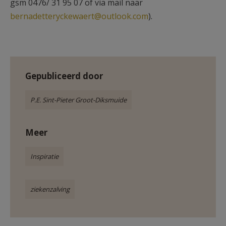
gsm 0476/ 31 95 07 of via mail naar
bernadetteryckewaert@outlook.com
).
Gepubliceerd door
P.E. Sint-Pieter Groot-Diksmuide
Meer
Inspiratie
ziekenzalving