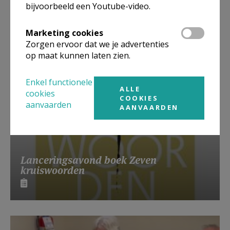
Beroepsvereniging Zorgpastores
bijvoorbeeld een Youtube-video.
Marketing cookies
Zorgen ervoor dat we je advertenties
op maat kunnen laten zien.
Enkel functionele
ALLE
cookies
COOKIES
aanvaarden
AANVAARDEN
Lanceringsavond boek Zeven
kruiswoorden