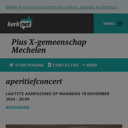
Overslaan en naar de inhoud gaan
Bekijk je recent bezochte microsites, auteurs en thema's
MENU
STARTPAGINA
Pius X-gemeenschap
Mechelen
KERK
VIERINGEN
STARTPAGINA
CONTACTEN
MEER
SHOP
aperitiefconcert
ZOEKEN
LAATSTE AANPASSING OP MAANDAG 18 NOVEMBER
HULP
2024 - 20:09
AFDRUKKEN
STARTPAGINA PORTAAL
MIJN PAROCHIE