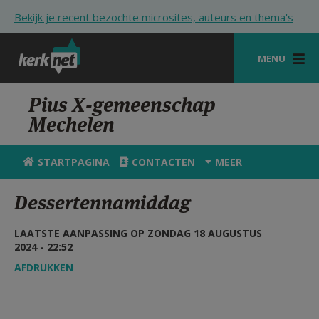
Overslaan en naar de inhoud gaan
Bekijk je recent bezochte microsites, auteurs en thema's
MENU
STARTPAGINA
Pius X-gemeenschap
Mechelen
KERK
VIERINGEN
STARTPAGINA
CONTACTEN
MEER
SHOP
Dessertennamiddag
ZOEKEN
LAATSTE AANPASSING OP ZONDAG 18 AUGUSTUS
HULP
2024 - 22:52
AFDRUKKEN
STARTPAGINA PORTAAL
MIJN PAROCHIE