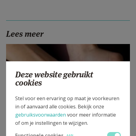
AANMELDEN OF REGISTREREN
Lees meer
Deze website gebruikt
cookies
Stel voor een ervaring op maat je voorkeuren
in of aanvaard alle cookies. Bekijk onze
gebruiksvoorwaarden
voor meer informatie
Beroepsvereniging Zorgpastores
of om je instellingen te wijzigen.
Functionele cookies
AAN