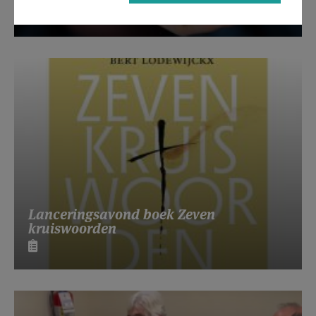
Lanceringsavond boek Zeven
kruiswoorden