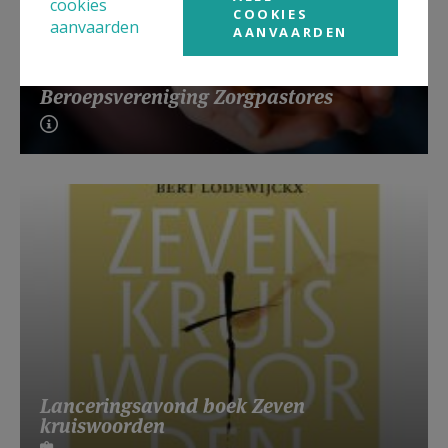
cookies
COOKIES
aanvaarden
AANVAARDEN
Beroepsvereniging Zorgpastores
Lanceringsavond boek Zeven
kruiswoorden