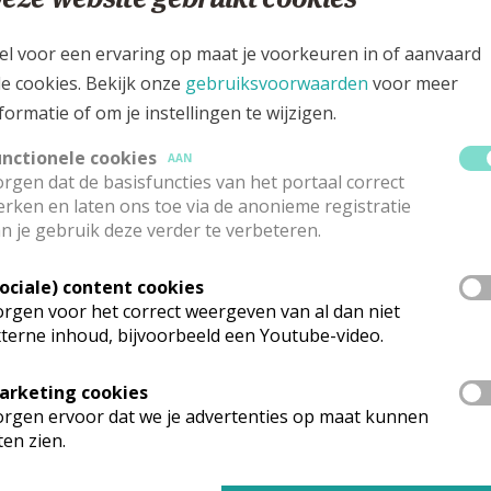
k De Deckerstraat 48, 2800 Mechelen
el voor een ervaring op maat je voorkeuren in of aanvaard
le cookies. Bekijk onze
gebruiksvoorwaarden
voor meer
formatie of om je instellingen te wijzigen.
unctionele cookies
AAN
rgen dat de basisfuncties van het portaal correct
rken en laten ons toe via de anonieme registratie
n je gebruik deze verder te verbeteren.
Sociale) content cookies
rgen voor het correct weergeven van al dan niet
terne inhoud, bijvoorbeeld een Youtube-video.
arketing cookies
rganisatiestructuur
rgen ervoor dat we je advertenties op maat kunnen
ten zien.
onden wat je zocht? Hier vind je links naar de gegevens van andere o