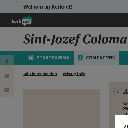
Overslaan en naar de inhoud gaan
Welkom bij Kerknet!
Sint-Jozef Coloma
STARTPAGINA
CONTACTEN
Wijziging melden
Privacy info
DEEL OP
A
FACEBOOK
DEEL OP
Ka
TWITTER
DEEL
28
Be
VIA
D