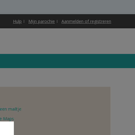
Hulp
Mijn parochie
Aanmelden of registreren
een mailtje
e Maps