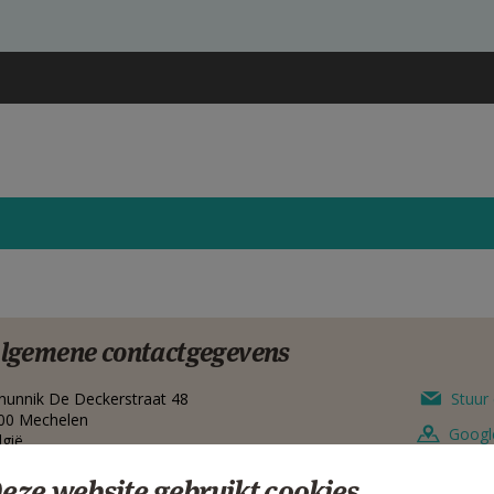
lgemene contactgegevens
nunnik De Deckerstraat 48
Stuur 
00
Mechelen
Googl
lgië
015 27 19 90
eze website gebruikt cookies