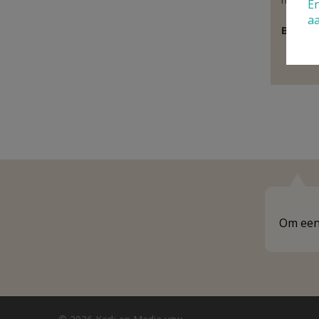
En
a
Behoor
E
Om een 