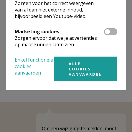
Zorgen voor het correct weergeven
Organisatiestructuur
van al dan niet externe inhoud,
bijvoorbeeld een Youtube-video.
Niet gevonden wat je zocht? Hier vind je links naar de
gegevens van andere organisaties op het boven-,
Marketing cookies
onderliggende of gelijke niveau.
Zorgen ervoor dat we je advertenties
op maat kunnen laten zien.
Behoort tot
Emmaüsparochie, Mechelen
Enkel functionele
Weergeven
Emmaüsparochie, Mechelen
ALLE
cookies
COOKIES
aanvaarden
AANVAARDEN
Om een wijziging te melden, moet