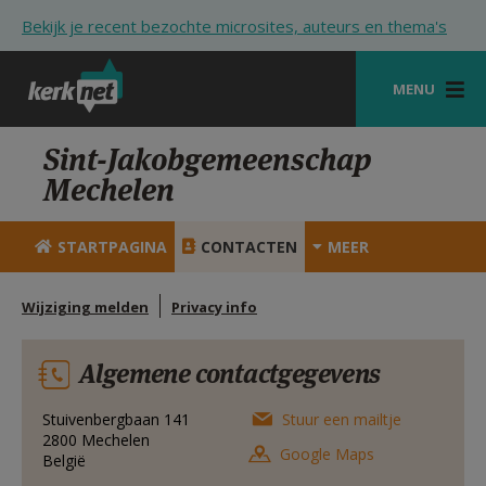
Overslaan en naar de inhoud gaan
Bekijk je recent bezochte microsites, auteurs en thema's
MENU
STARTPAGINA
Sint-Jakobgemeenschap
Mechelen
KERK
VIERINGEN
STARTPAGINA
CONTACTEN
MEER
SHOP
Wijziging melden
Privacy info
ZOEKEN
Algemene contactgegevens
HULP
STARTPAGINA PORTAAL
Stuivenbergbaan 141
Stuur een mailtje
2800
Mechelen
Google Maps
België
MIJN PAROCHIE