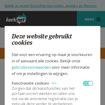
Overslaan en naar de inhoud gaan
Bekijk je recent bezochte microsites, auteurs en thema's
MENU
STARTPAGINA
Sint-Jakobgemeenschap
Deze website gebruikt
Mechelen
cookies
KERK
VIERINGEN
STARTPAGINA
CONTACTEN
MEER
Stel voor een ervaring op maat je voorkeuren
in of aanvaard alle cookies. Bekijk onze
SHOP
Zondagsviering
gebruiksvoorwaarden
voor meer informatie
ZOEKEN
of om je instellingen te wijzigen.
LAATSTE AANPASSING OP VRIJDAG 20 DECEMBER
HULP
2019 - 14:29
Functionele cookies
AAN
AFDRUKKEN
Zorgen dat de basisfuncties van het
STARTPAGINA PORTAAL
portaal correct werken en laten ons
toe via de anonieme registratie van je
MIJN PAROCHIE
gebruik deze verder te verbeteren.