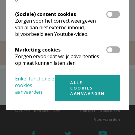
Elke zondag en feestdag is er in Sint-Jakob om 9.30
AANMELDEN OF REGISTREREN
uur een eucharistieviering of gebedsviering.
(Sociale) content cookies
Zorgen voor het correct weergeven
van al dan niet externe inhoud,
bijvoorbeeld een Youtube-video.
Marketing cookies
Zorgen ervoor dat we je advertenties
op maat kunnen laten zien.
Recent bezocht
Enkel functionele
ALLE
cookies
COOKIES
Sint-Jakobgemeenschap Mechelen
aanvaarden
AANVAARDEN
© 2026 Kerk en Media vzw
Contact
Vacatures
Voorwaarden