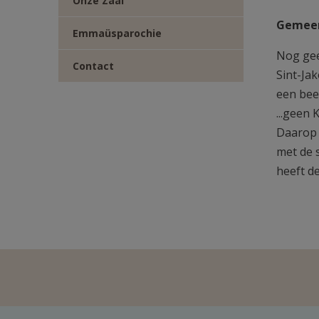
Onze Zaal
Gemeen
Emmaüsparochie
Nog geen
Contact
Sint-Ja
een bee
...geen 
Daarop 
met de 
heeft d