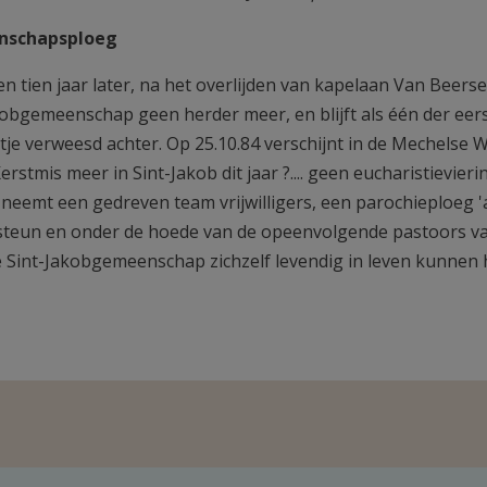
schapsploeg
 tien jaar later, na het overlijden van kapelaan Van Beersel
kobgemeenschap geen herder meer, en blijft als één der eerst
tje verweesd achter. Op 25.10.84 verschijnt in de Mechelse 
Kerstmis meer in Sint-Jakob dit jaar ?.... geen eucharistieviering
neemt een gedreven team vrijwilligers, een parochieploeg 'av
steun en onder de hoede van de opeenvolgende pastoors v
e Sint-Jakobgemeenschap zichzelf levendig in leven kunnen h