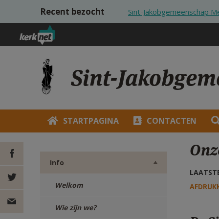
Overslaan en naar de inhoud gaan
Recent bezocht
Sint-Jakobgemeenschap M
Sint-Jakobgem
STARTPAGINA
CONTACTEN
Onz
Info
LAATSTE
DEEL OP
Welkom
AFDRUK
FACEBOOK
DEEL OP
Wie zijn we?