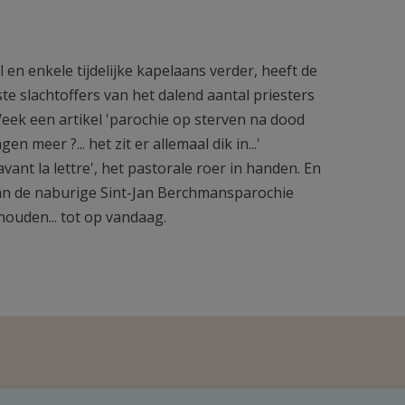
 en enkele tijdelijke kapelaans verder, heeft de
e slachtoffers van het dalend aantal priesters
Week een artikel 'parochie op sterven na dood
en meer ?... het zit er allemaal dik in...'
ant la lettre', het pastorale roer in handen. En
an de naburige Sint-Jan Berchmansparochie
ouden... tot op vandaag.