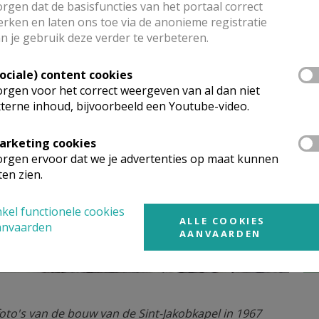
rgen dat de basisfuncties van het portaal correct
ceel grond van de toenmalige dekenij aan de Stuivenbergbaan
rken en laten ons toe via de anonieme registratie
ntrum gebouwd en in 1968 in gebruik genomen.
n je gebruik deze verder te verbeteren.
1967 05.jpg
1967 06.jpg
Sociale) content cookies
rgen voor het correct weergeven van al dan niet
terne inhoud, bijvoorbeeld een Youtube-video.
arketing cookies
rgen ervoor dat we je advertenties op maat kunnen
ten zien.
kel functionele cookies
ALLE COOKIES
anvaarden
AANVAARDEN
foto's van de bouw van de Sint-Jakobkapel in 1967