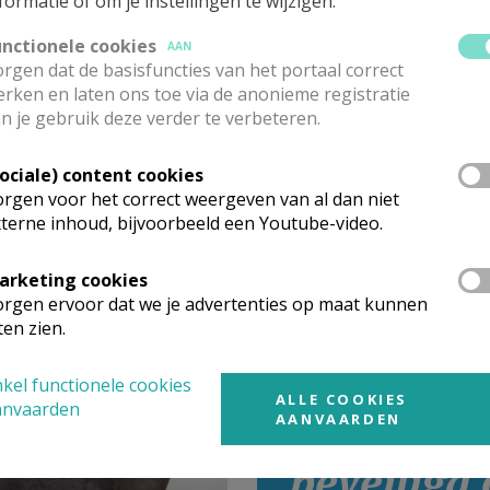
formatie of om je instellingen te wijzigen.
unctionele cookies
AAN
rgen dat de basisfuncties van het portaal correct
rken en laten ons toe via de anonieme registratie
n je gebruik deze verder te verbeteren.
Sociale) content cookies
rgen voor het correct weergeven van al dan niet
terne inhoud, bijvoorbeeld een Youtube-video.
aug 26: Dekenale
evaart Banneux
arketing cookies
rgen ervoor dat we je advertenties op maat kunnen
ten zien.
kel functionele cookies
ALLE COOKIES
anvaarden
AANVAARDEN
OLV beel
beveiligd 