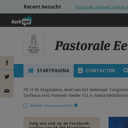
Overslaan en naar de inhoud gaan
Recent bezocht
Pastorale Eenheid Heilige
Pastorale E
STARTPAGINA
CONTACTEN
DEEL OP
PE H M. Magdalena, deel van het dekenaat Tongeren
FACEBOOK
DEEL OP
Stefanus met Hoeselt-Neder O.L.V.-Maria Middelares 
Markeer als jouw parochie
TWITTER
DEEL
VIA
Volg ons ook op de Facebook
pagina van PE HM Magdalena