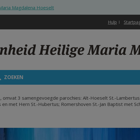
 Maria Magdalena Hoeselt
Hulp
Startpa
enheid Heilige Maria 
ZOEKEN
, omvat 3 samengevoegde parochies: Alt-Hoeselt St.-Lambertus
en met Hern St.-Hubertus; Romershoven St.-Jan Baptist met Scha