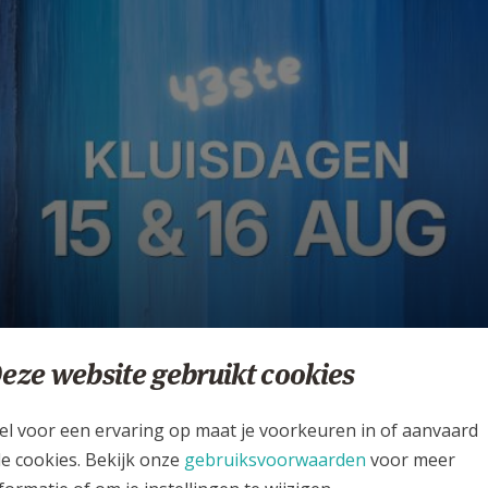
uisdagen 2026 Vrijhern;
eze website gebruikt cookies
Teveredenheid en Dank'
el voor een ervaring op maat je voorkeuren in of aanvaard
PASTORALE EENHEID HEILIGE MARIA MAGDALENA HOESEL
le cookies. Bekijk onze
gebruiksvoorwaarden
voor meer