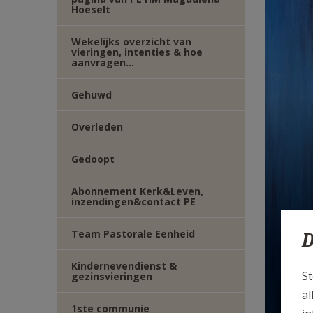
Hoeselt
E-
Wekelijks overzicht van
MAIL
vieringen, intenties & hoe
aanvragen...
Gehuwd
Overleden
Gedoopt
Abonnement Kerk&Leven,
inzendingen&contact PE
Kl
Team Pastorale Eenheid
D
'
Kindernevendienst &
St
gezinsvieringen
al
1ste communie