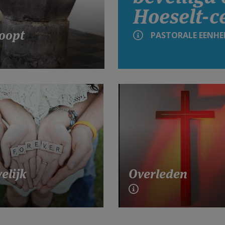
Hoeselt-c
oopt
PASTORALE EENHE
elijk
Overleden