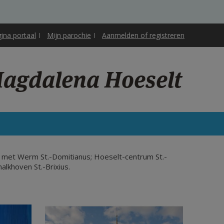
gina portaal
Mijn parochie
Aanmelden of registreren
Magdalena Hoeselt
 met Werm St.-Domitianus; Hoeselt-centrum St.-
lkhoven St.-Brixius.