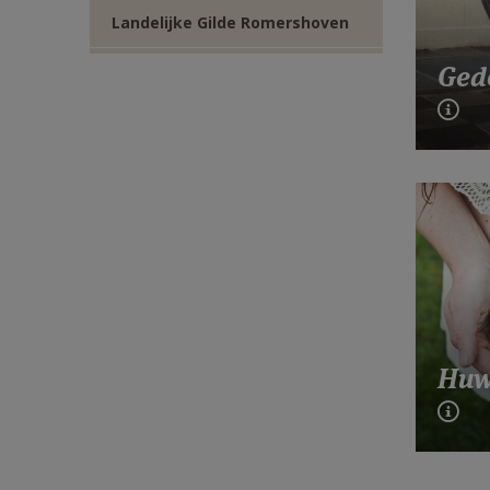
Landelijke Gilde Romershoven
Ged
Huw