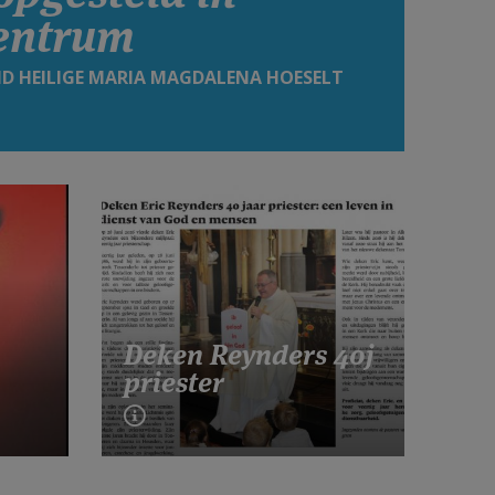
entrum
ID HEILIGE MARIA MAGDALENA HOESELT
Deken Reynders 40j
priester