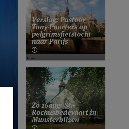
Verslag: Pastoor
Tony Poorters op
pelgrimsfietstocht
naar Parijs
Zo 16aug: St.-
Rochusbedevaart in
Munsterbilzen
T