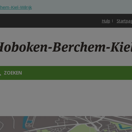
em-Kiel-Wilrijk
Hulp
Startpa
oboken-Berchem-Kiel
ZOEKEN