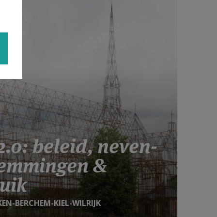
.0: beleid, neven-
temmingen &
uik
EN-BERCHEM-KIEL-WILRIJK