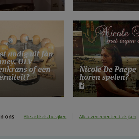
st nodig uit Jan
nney, OLV
enkrans of een
Nicole De Paepe
rniteit?
horen spelen?
n ons
Alle artikels bekijken
Alle evenementen bekijken