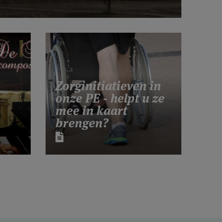
Zorginitiatieven in
onze PE - helpt u ze
mee in kaart
brengen?