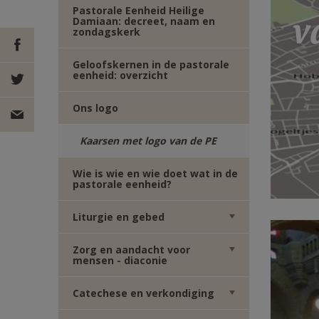
Pastorale Eenheid Heilige
v
Damiaan: decreet, naam en
zondagskerk
Geloofskernen in de pastorale
eenheid: overzicht
DEEL OP
Ons logo
FACEBOOK
DEEL OP
Kaarsen met logo van de PE
TWITTER
DEEL
Wie is wie en wie doet wat in de
pastorale eenheid?
VIA
Liturgie en gebed
E-
Zorg en aandacht voor
MAIL
mensen - diaconie
Catechese en verkondiging