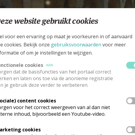
eze website gebruikt cookies
el voor een ervaring op maat je voorkeuren in of aanvaard
le cookies. Bekijk onze
gebruiksvoorwaarden
voor meer
formatie of om je instellingen te wijzigen.
at brengt er mensen
unctionele cookies
AAN
amen in onze PE? Stevige
rgen dat de basisfuncties van het portaal correct
rken en laten ons toe via de anonieme registratie
pdate op 06/08!
n je gebruik deze verder te verbeteren.
E DAMIAAN HOBOKEN-BERCHEM-KIEL-WILRIJK
Sociale) content cookies
rgen voor het correct weergeven van al dan niet
terne inhoud, bijvoorbeeld een Youtube-video.
arketing cookies