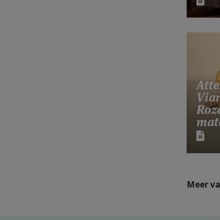
Atte
Via
Roz
mate
Meer va