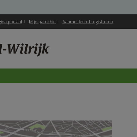
gina portaal
Mijn parochie
Aanmelden of registreren
-Wilrijk