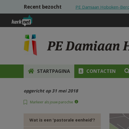
Overslaan en naar de inhoud gaan
Recent bezocht
PE Damiaan Hoboken-Berch
PE Damiaan H
STARTPAGINA
CONTACTEN
opgericht op 31 mei 2018
Markeer als jouw parochie
Wat is een 'pastorale eenheid'?