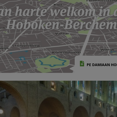
an harte welkom in
Hoboken-Berchem-
PE DAMIAAN HO