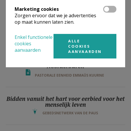
Marketing cookies
Zorgen ervoor dat we je advertenties
IMPOSANTE GLASRAMEN KERK SINT-
op maat kunnen laten zien.
WILLIBRORDUS MIDDELKERKE
Enkel functionele
PE SINT-ANDREAS MIDDELKERKE
ALLE
cookies
COOKIES
aanvaarden
AANVAARDEN
Senioren Sint–Katrien op bezoek bij onze
Noorderburen
PASTORALE EENHEID EMMAÜS KUURNE
Bidden vanuit het hart voor eerbied voor het
menselijk leven
GEBEDSNETWERK VAN DE PAUS