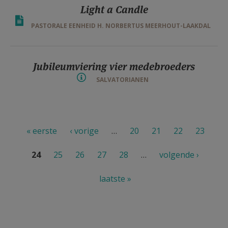
Light a Candle
PASTORALE EENHEID H. NORBERTUS MEERHOUT-LAAKDAL
Jubileumviering vier medebroeders
SALVATORIANEN
Pagina's
« eerste
‹ vorige
…
20
21
22
23
24
25
26
27
28
…
volgende ›
laatste »