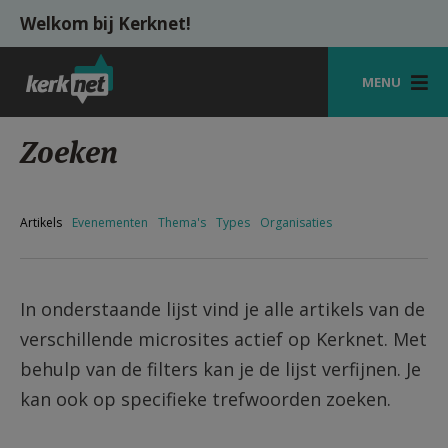
Overslaan en naar de inhoud gaan
Welkom bij Kerknet!
MENU
STARTPAGINA
Zoeken
KERK
VIERINGEN
Artikels
Evenementen
Thema's
Types
Organisaties
SHOP
ZOEKEN
In onderstaande lijst vind je alle artikels van de
verschillende microsites actief op Kerknet. Met
HULP
behulp van de filters kan je de lijst verfijnen. Je
MIJN PAROCHIE
kan ook op specifieke trefwoorden zoeken.
AANMELDEN OF REGISTREREN