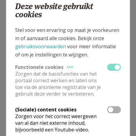
Zomerse zondagen
Deze website gebruikt
cookies
PASTORALE EENHEID MOZES - HEIST-OP-DEN-BERG - PUTTE
Stel voor een ervaring op maat je voorkeuren
Jubileum 50 jaar priester Albert Van De
in of aanvaard alle cookies. Bekijk onze
Kerkhove Oscar Romero
gebruiksvoorwaarden
voor meer informatie
of om je instellingen te wijzigen.
PAROCHIE H. OSCAR ROMERO IN HOREBEKE, ENAME, MATER,
NEDERENAME, VOLKEGEM, WELDEN, ZWALM
Functionele cookies
AAN
Zorgen dat de basisfuncties van het
portaal correct werken en laten ons
Autozegening
toe via de anonieme registratie van je
gebruik deze verder te verbeteren.
PASTORALE EENHEID KANA OOSTENDE
(Sociale) content cookies
Zorgen voor het correct weergeven
Bidden met de paus: Instagram, Facebook
van al dan niet externe inhoud,
en posters
bijvoorbeeld een Youtube-video.
GEBEDSNETWERK VAN DE PAUS