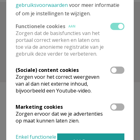
gebruiksvoorwaarden
voor meer informatie
of om je instellingen te wijzigen.
Zoek op trefwoord
Functionele cookies
AAN
Zorgen dat de basisfuncties van het
portaal correct werken en laten ons
toe via de anonieme registratie van je
gebruik deze verder te verbeteren.
(Sociale) content cookies
Toon meer filters
Zorgen voor het correct weergeven
van al dan niet externe inhoud,
bijvoorbeeld een Youtube-video.
Marketing cookies
Geen artikels gevonden.
Zorgen ervoor dat we je advertenties
op maat kunnen laten zien.
Pagina's
Enkel functionele