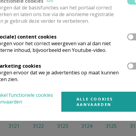
unctionele cookies
AAN
rgen dat de basisfuncties van het portaal correct
rken en laten ons toe via de anonieme registratie
n je gebruik deze verder te verbeteren.
Sociale) content cookies
rgen voor het correct weergeven van al dan niet
Toon meer filters
terne inhoud, bijvoorbeeld een Youtube-video.
arketing cookies
rgen ervoor dat we je advertenties op maat kunnen
ten zien.
Geen artikels gevonden.
kel functionele cookies
ALLE COOKIES
anvaarden
AANVAARDEN
3121
3122
3123
3124
3125
31