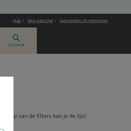
Hulp
Mijn parochie
Aanmelden of registreren
ZOEKEN
ehulp van de filters kan je de lijst