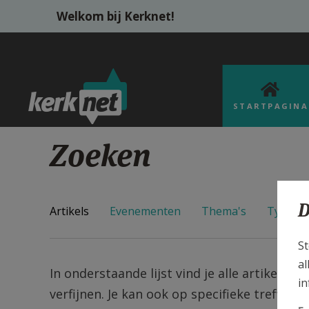
Overslaan en naar de inhoud gaan
Welkom bij Kerknet!
STARTPAGINA
Zoeken
D
Artikels
Evenementen
Thema's
Types
St
al
In onderstaande lijst vind je alle artikels v
in
verfijnen. Je kan ook op specifieke trefwoo