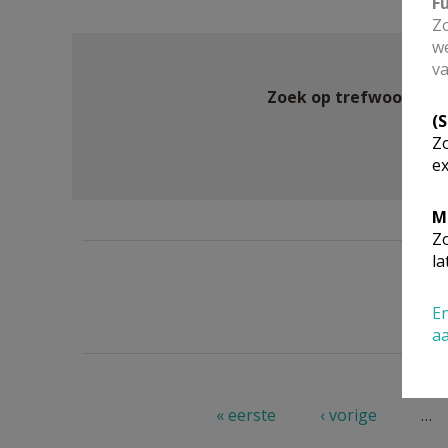
F
Zo
we
va
Zoek op trefwoord
(
Zo
ex
M
Zo
la
En
a
Pagina's
« eerste
‹ vorige
…