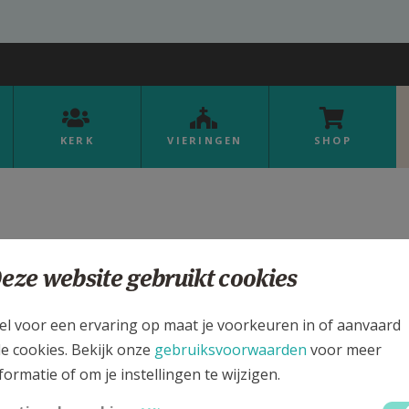
KERK
VIERINGEN
SHOP
eze website gebruikt cookies
Organisaties
el voor een ervaring op maat je voorkeuren in of aanvaard
le cookies. Bekijk onze
gebruiksvoorwaarden
voor meer
an de verschillende microsites actief op Kerknet. Met b
formatie of om je instellingen te wijzigen.
rden zoeken.