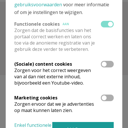
gebruiksvoorwaarden
voor meer informatie
of om je instellingen te wijzigen.
Zoek op trefwoord
Functionele cookies
AAN
Zorgen dat de basisfuncties van het
portaal correct werken en laten ons
toe via de anonieme registratie van je
gebruik deze verder te verbeteren.
(Sociale) content cookies
Toon meer filters
Zorgen voor het correct weergeven
van al dan niet externe inhoud,
bijvoorbeeld een Youtube-video.
Marketing cookies
Geen artikels gevonden.
Zorgen ervoor dat we je advertenties
op maat kunnen laten zien.
Pagina's
Enkel functionele