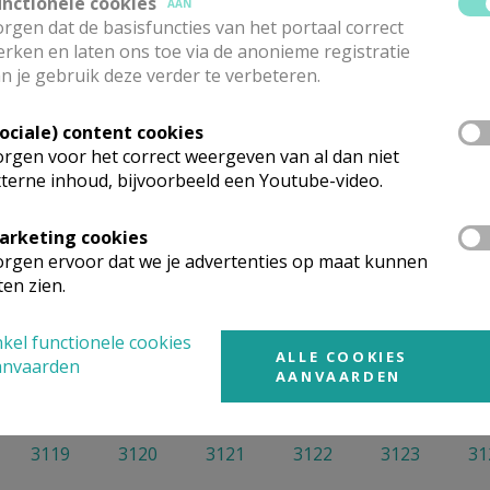
unctionele cookies
AAN
rgen dat de basisfuncties van het portaal correct
rken en laten ons toe via de anonieme registratie
n je gebruik deze verder te verbeteren.
Sociale) content cookies
rgen voor het correct weergeven van al dan niet
Toon meer filters
terne inhoud, bijvoorbeeld een Youtube-video.
arketing cookies
rgen ervoor dat we je advertenties op maat kunnen
ten zien.
Geen artikels gevonden.
kel functionele cookies
ALLE COOKIES
anvaarden
AANVAARDEN
3119
3120
3121
3122
3123
31