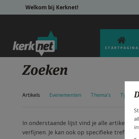
Overslaan en naar de inhoud gaan
Welkom bij Kerknet!
STARTPAGINA
Zoeken
D
Artikels
Evenementen
Thema's
Types
St
al
In onderstaande lijst vind je alle artikels v
in
verfijnen. Je kan ook op specifieke trefwoo