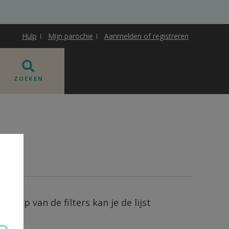
Hulp
Mijn parochie
Aanmelden of registreren
ZOEKEN
ehulp van de filters kan je de lijst