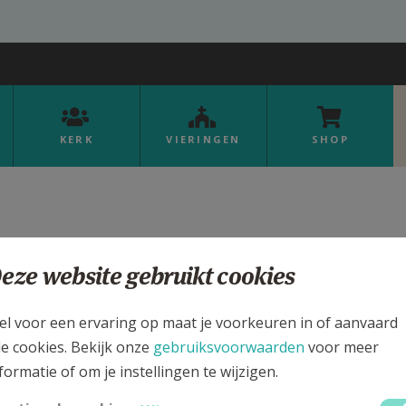
KERK
VIERINGEN
SHOP
eze website gebruikt cookies
Organisaties
el voor een ervaring op maat je voorkeuren in of aanvaard
le cookies. Bekijk onze
gebruiksvoorwaarden
voor meer
an de verschillende microsites actief op Kerknet. Met b
formatie of om je instellingen te wijzigen.
rden zoeken.