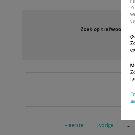
F
Zo
we
va
Zoek op trefwoord
(
Zo
ex
M
Zo
la
En
a
Pagina's
« eerste
‹ vorige
…