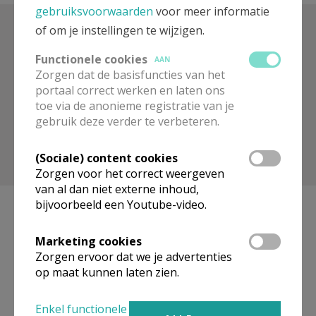
gebruiksvoorwaarden
voor meer informatie
of om je instellingen te wijzigen.
Zoek op trefwoord
Functionele cookies
AAN
Zorgen dat de basisfuncties van het
portaal correct werken en laten ons
toe via de anonieme registratie van je
gebruik deze verder te verbeteren.
(Sociale) content cookies
Toon meer filters
Zorgen voor het correct weergeven
van al dan niet externe inhoud,
bijvoorbeeld een Youtube-video.
Marketing cookies
Geen artikels gevonden.
Zorgen ervoor dat we je advertenties
op maat kunnen laten zien.
Pagina's
Enkel functionele