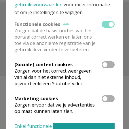
gebruiksvoorwaarden
voor meer informatie
of om je instellingen te wijzigen.
Zoek op trefwoord
Functionele cookies
AAN
Zorgen dat de basisfuncties van het
portaal correct werken en laten ons
toe via de anonieme registratie van je
gebruik deze verder te verbeteren.
(Sociale) content cookies
Toon meer filters
Zorgen voor het correct weergeven
van al dan niet externe inhoud,
bijvoorbeeld een Youtube-video.
Marketing cookies
Geen artikels gevonden.
Zorgen ervoor dat we je advertenties
op maat kunnen laten zien.
Pagina's
Enkel functionele