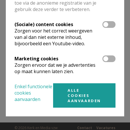
toe via de anonieme registratie van je
ALLE DETAILS TONEN
gebruik deze verder te verbeteren.
(Sociale) content cookies
Omgeving
Zorgen voor het correct weergeven
van al dan niet externe inhoud,
bijvoorbeeld een Youtube-video.
Niet gevonden wat je zocht? Hier vind je
links naar kerken, eventueel van andere
Marketing cookies
organisaties, in de buurt.
Zorgen ervoor dat we je advertenties
op maat kunnen laten zien.
Kerken in of nabij
Huldenberg
Enkel functionele
ALLE
cookies
COOKIES
aanvaarden
AANVAARDEN
© 2026 Kerk en Media vzw
Contact
Vacatures