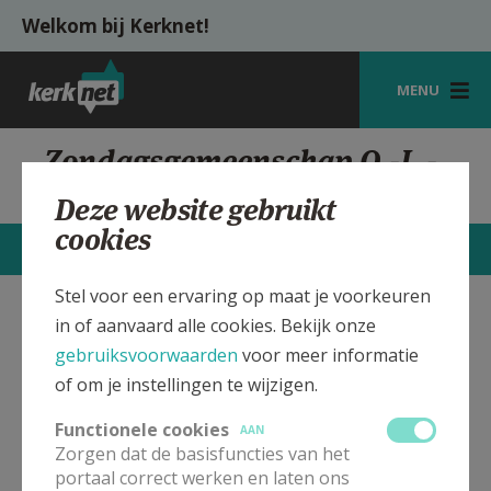
Overslaan en naar de inhoud gaan
Welkom bij Kerknet!
MENU
STARTPAGINA
Zondagsgemeenschap O.-L.-
Vrouw, Huldenberg
KERK
Deze website gebruikt
cookies
VIERINGEN
STARTPAGINA
CONTACTEN
MEER
SHOP
Stel voor een ervaring op maat je voorkeuren
in of aanvaard alle cookies. Bekijk onze
O.-L.-Vrouw kerk Huldenberg
Verbergen
ZOEKEN
gebruiksvoorwaarden
voor meer informatie
HULP
of om je instellingen te wijzigen.
Bekijk de details voor de weekendvieringen die doorgaan
MIJN PAROCHIE
in deze kerk, het adres van de kerk, alsook een lijst met
Functionele cookies
AAN
kerken in de buurt.
Zorgen dat de basisfuncties van het
AANMELDEN OF REGISTREREN
portaal correct werken en laten ons