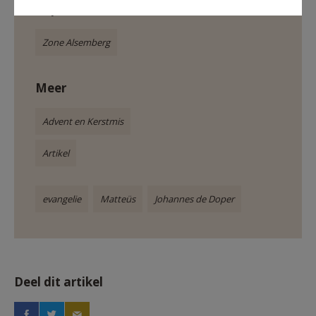
Gepubliceerd door
Zone Alsemberg
Meer
Advent en Kerstmis
Artikel
evangelie
Matteüs
Johannes de Doper
Deel dit artikel