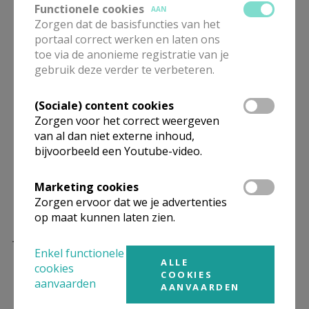
Functionele cookies
Hij in Jezus gestalte kreeg, die het opneemt voor wie
AAN
Zorgen dat de basisfuncties van het
verlamd en geslagen is. In die God wil ik mij
portaal correct werken en laten ons
herkennen, Hij die hoop is voor de wanhopigen,
toe via de anonieme registratie van je
toeverlaat en bron van vrede voor wie zoekt naar
gebruik deze verder te verbeteren.
rust en erkenning.
(Sociale) content cookies
Soms moeten slachtoffers van ongerechtigheid lang
Zorgen voor het correct weergeven
wachten op gehoor en gerechtigheid. Maar mag het
van al dan niet externe inhoud,
hen dan rust en heling bezorgen, genezing van
bijvoorbeeld een Youtube-video.
wonden en trauma’s. Dat de Heer op die manier ook
Marketing cookies
in deze tijd aanwezig mag komen, licht voor allen die
Zorgen ervoor dat we je advertenties
ernaar uitkijken.
op maat kunnen laten zien.
Jos Houthuys
Enkel functionele
ALLE
cookies
COOKIES
aanvaarden
AANVAARDEN