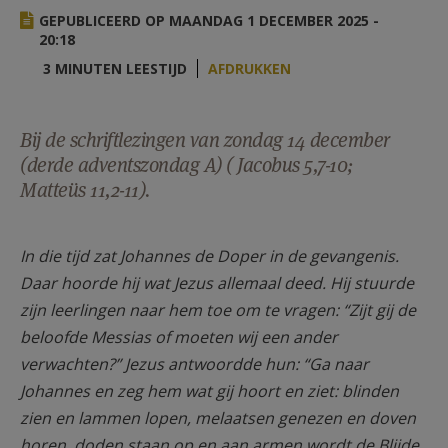
AANMELDEN OF REGISTREREN
GEPUBLICEERD OP MAANDAG 1 DECEMBER 2025 -
20:18
3 MINUTEN LEESTIJD
AFDRUKKEN
Bij de schriftlezingen van zondag 14 december
(derde adventszondag A) ( Jacobus 5,7-10;
Matteüs 11,2-11).
In die tijd zat Johannes de Doper in de gevangenis.
Daar hoorde hij wat Jezus allemaal deed. Hij stuurde
zijn leerlingen naar hem toe om te vragen: “Zijt gij de
beloofde Messias of moeten wij een ander
verwachten?” Jezus antwoordde hun: “Ga naar
Johannes en zeg hem wat gij hoort en ziet: blinden
zien en lammen lopen, melaatsen genezen en doven
horen, doden staan op en aan armen wordt de Blijde