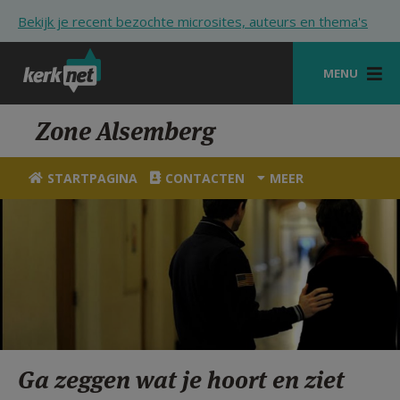
Overslaan en naar de inhoud gaan
Bekijk je recent bezochte microsites, auteurs en thema's
MENU
STARTPAGINA
Zone Alsemberg
KERK
STARTPAGINA
CONTACTEN
MEER
VIERINGEN
SHOP
ZOEKEN
HULP
STARTPAGINA PORTAAL
Ga zeggen wat je hoort en ziet
MIJN PAROCHIE