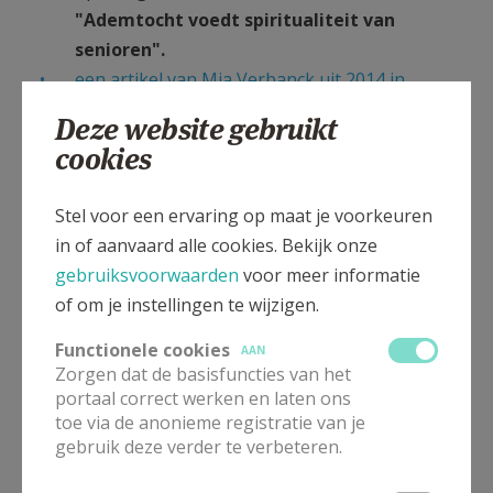
"Ademtocht voedt spiritualiteit van
senioren".
een artikel van Mia Verbanck uit 2014 in
Relevant
, het maandelijkse magazine van het
Deze website gebruikt
Bisdom Antwerpen
cookies
een artikel van Mia Verbanck in Golfslag
, het
tijdschrift van de Unie van Vlaamse Religieuzen.
Stel voor een ervaring op maat je voorkeuren
Op de pagina's 93 tot 95 van het nummer 2 van
in of aanvaard alle cookies. Bekijk onze
2014 (april-mei-juni) mag Adem-Tocht
gebruiksvoorwaarden
voor meer informatie
Vlaanderen zich bekend maken!
of om je instellingen te wijzigen.
interviews met Erik Bruneel in
Kerk en Leven
van mei 2012
en in
Het Teken van juli-augustus
Functionele cookies
AAN
Zorgen dat de basisfuncties van het
2012
.
portaal correct werken en laten ons
een bijdrage van
Rob Michiels in Tertio van 12
toe via de anonieme registratie van je
november 2008
(Adem-Tocht heette toen nog
gebruik deze verder te verbeteren.
Gulden Leeftijd - raadpleeg de huidige