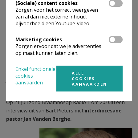
contactgegevens op de website zelf).
(Sociale) content cookies
een interview van Emmanuel Van Lierde dat op
Zorgen voor het correct weergeven
van al dan niet externe inhoud,
22 augustus 2007 in Tertio verscheen
: het was
bijvoorbeeld een Youtube-video.
een gesprek met een kringverantwoordelijke
van het bisdom Gent, met de toenmalige
Marketing cookies
geestelijke raadgever Hugo Stubbe en met
Zorgen ervoor dat we je advertenties
voorzitster Renée Smet (Adem-Tocht heette
op maat kunnen laten zien.
toen nog "Gulden Leeftijd").
Leer de emeritus interdiocesane
Enkel functionele
ALLE
cookies
pastor Jan Vanden Berghe beter
COOKIES
aanvaarden
kennen
AANVAARDEN
Op 21 juli zond Braambosop Radio 1 om 20.03u een
interview uit van Bart Pieters met i
nterdiocesane
pastor Jan Vanden Berghe.
Jan Van den Berghe s.JPG