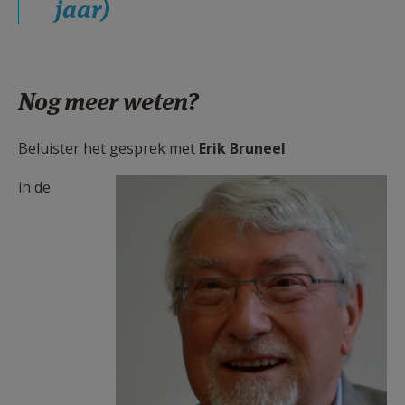
jaar)
Nog meer weten?
Beluister het gesprek met
Erik Bruneel
Eric Bruneel.JPG
in de