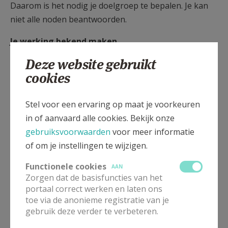
Daarom is het nodig je doelgroep te bepalen. Je kan
niet alle noden beantwoorden.
Je werking bekend maken
Deze website gebruikt
Als een groep gaat starten, maak je dat best in een
cookies
ruim geheel bekend. “Wij hangen affiches uit bij de
bakker, de beenhouwer, … Mensen die rouwen, zien
de affiche daar, wellicht meerdere keren, vooraleer
Stel voor een ervaring op maat je voorkeuren
ze contact nemen. Je kan je werking verder bekend
in of aanvaard alle cookies. Bekijk onze
maken via de uitvaartondernemingen, in
gebruiksvoorwaarden
voor meer informatie
woonzorgcentra – hoeveel mensen verliezen na hun
of om je instellingen te wijzigen.
partner ook hun thuis, omdat ze niet alleen kunnen
Functionele cookies
AAN
blijven wonen? - en in de parochie, via het
Zorgen dat de basisfuncties van het
parochieblad, maar ook via pastores die
portaal correct werken en laten ons
toe via de anonieme registratie van je
rouwgesprekken doen.”
gebruik deze verder te verbeteren.
De bekendmaking start ruim op voorhand en dus