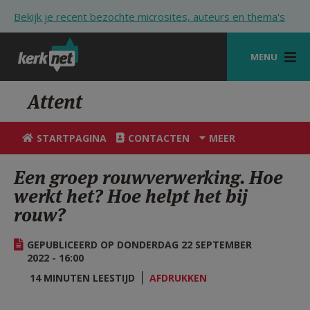
Overslaan en naar de inhoud gaan
Bekijk je recent bezochte microsites, auteurs en thema's
MENU
STARTPAGINA
Attent
KERK
STARTPAGINA
CONTACTEN
MEER
VIERINGEN
Een groep rouwverwerking. Hoe
SHOP
werkt het? Hoe helpt het bij
rouw?
ZOEKEN
HULP
GEPUBLICEERD OP DONDERDAG 22 SEPTEMBER
2022 - 16:00
STARTPAGINA PORTAAL
14 MINUTEN LEESTIJD
AFDRUKKEN
MIJN PAROCHIE