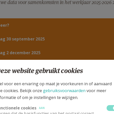
we data voor samenkomsten in het werkjaar 2025-2026 z
eer?
dag 30 september 2025
dag 2 december 2025
ag 17 februari 2026
eze website gebruikt cookies
ag 28 april 2026
el voor een ervaring op maat je voorkeuren in of aanvaard
le cookies. Bekijk onze
gebruiksvoorwaarden
voor meer
g 26 juli t/m vrijdag 31 juli 2026
formatie of om je instellingen te wijzigen.
unctionele cookies
AAN
rgen dat de basisfuncties van het portaal correct