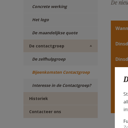
De nieu
Concrete werking
Het logo
Wann
De maandelijkse quote
Dins
De contactgroep
Dins
De zelfhulpgroep
Bijeenkomsten Contactgroep
Dinsd
D
Interesse in de Contactgroep?
Dinsd
St
Historiek
al
Zonda
in
Contacteer ons
F
Zo