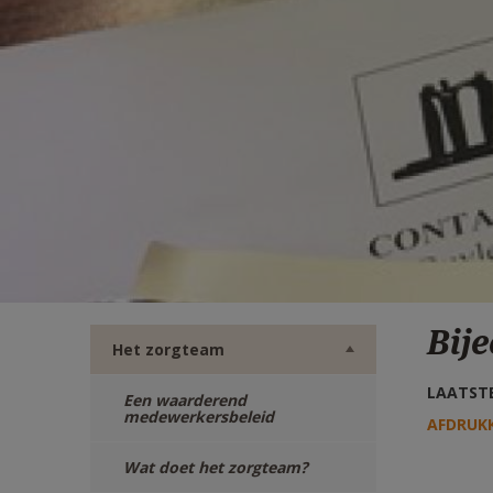
TWITTER
DEEL
VIA
E-
MAIL
Bij
Het zorgteam
LAATSTE
Een waarderend
medewerkersbeleid
AFDRUK
Wat doet het zorgteam?