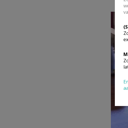
we
va
(
Zo
ex
M
Zo
la
En
a