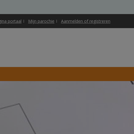
gina portaal
Mijn parochie
Aanmelden of registreren