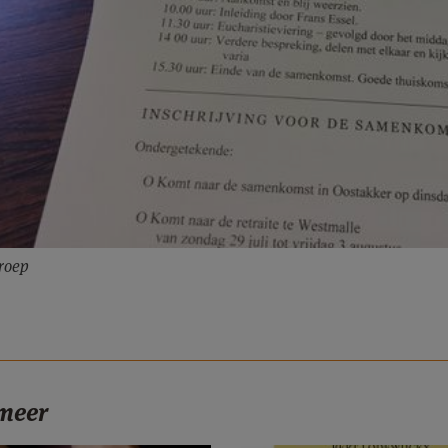
roep
 meer