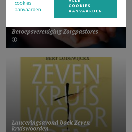
ALLE
cookies
COOKIES
aanvaarden
AANVAARDEN
Beroepsvereniging Zorgpastores
Lanceringsavond boek Zeven
kruiswoorden