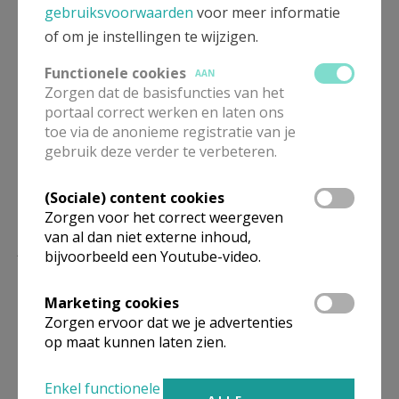
gebruiksvoorwaarden
voor meer informatie
de nodige discretie
of om je instellingen te wijzigen.
behandeld. Het
beroepsgeheim wordt
Functionele cookies
AAN
Zorgen dat de basisfuncties van het
gerespecteerd.
portaal correct werken en laten ons
toe via de anonieme registratie van je
gebruik deze verder te verbeteren.
(Sociale) content cookies
Zorgen voor het correct weergeven
van al dan niet externe inhoud,
Lees meer
bijvoorbeeld een Youtube-video.
Marketing cookies
Zorgen ervoor dat we je advertenties
op maat kunnen laten zien.
Enkel functionele