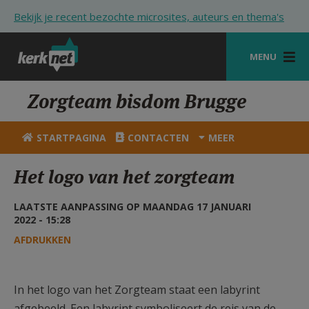
Overslaan en naar de inhoud gaan
Bekijk je recent bezochte microsites, auteurs en thema's
MENU
STARTPAGINA
Zorgteam bisdom Brugge
KERK
STARTPAGINA
CONTACTEN
MEER
VIERINGEN
Het logo van het zorgteam
SHOP
LAATSTE AANPASSING OP MAANDAG 17 JANUARI
ZOEKEN
2022 - 15:28
HULP
AFDRUKKEN
STARTPAGINA PORTAAL
In het logo van het Zorgteam staat een labyrint
MIJN PAROCHIE
afgebeeld. Een labyrint symboliseert de reis van de