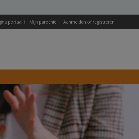
gina portaal
Mijn parochie
Aanmelden of registreren