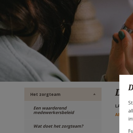
TWITTER
DEEL
VIA
E-
MAIL
D
De 
Het zorgteam
St
LAATSTE
Een waarderend
al
medewerkersbeleid
AFDRUK
in
Wat doet het zorgteam?
F