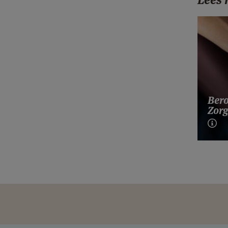
Bero
Zorg