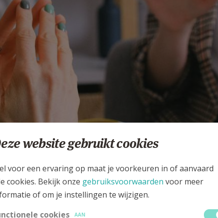
eze website gebruikt cookies
zelfhulpgroep
el voor een ervaring op maat je voorkeuren in of aanvaard
 AANPASSING OP MAANDAG 17 JANUARI 2022 - 15:07
le cookies. Bekijk onze
gebruiksvoorwaarden
voor meer
KEN
formatie of om je instellingen te wijzigen.
unctionele cookies
AAN