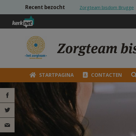
Overslaan en naar de inhoud gaan
Recent bezocht
Zorgteam bisdom Brugge
Zorgteam bi
STARTPAGINA
CONTACTEN
DEEL OP
FACEBOOK
DEEL OP