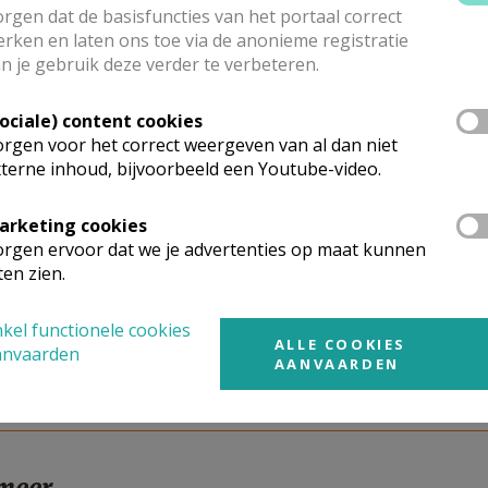
actgroep is een zelfhulpgroep voor priesters, diakens, reli
rgen dat de basisfuncties van het portaal correct
rken en laten ons toe via de anonieme registratie
lijkheidsproblemen. Zij komen vier keer per jaar samen op v
n je gebruik deze verder te verbeteren.
atiek waarmee elk van hen worstelt, kracht te vinden in de 
ijke ervaringen te delen. Dit alles gebeurt met respect en z
Sociale) content cookies
sen thuis kunnen komen bij lotgenoten en gesteund worden d
rgen voor het correct weergeven van al dan niet
n mag er gewoon zichzelf zijn met zijn kwetsbaarheden en zij
terne inhoud, bijvoorbeeld een Youtube-video.
actgroep komt tweemaal per jaar samen in de Kliniek Sint-Jo
arketing cookies
st ontmoeten de leden elkaar in Gent en Oostakker. In de z
rgen ervoor dat we je advertenties op maat kunnen
an Westmalle.
ten zien.
actgroep staat open voor mensen vanuit heel Vlaanderen.
kel functionele cookies
ALLE COOKIES
anvaarden
AANVAARDEN
 meer